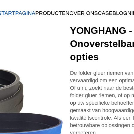
STARTPAGINA
PRODUCTEN
OVER ONS
CASE
BLOG
N
YONGHANG - 
Onoverstelbar
opties
De folder gluer riemen v
vervaardigd om een optima
Of u nu zoekt naar de best
folder gluer riemen, of op
op uw specifieke behoefte
gemaakt van hoogwaardige 
kwaliteitscontrole. Als ee
betrouwbare oplossingen die
verbeteren.