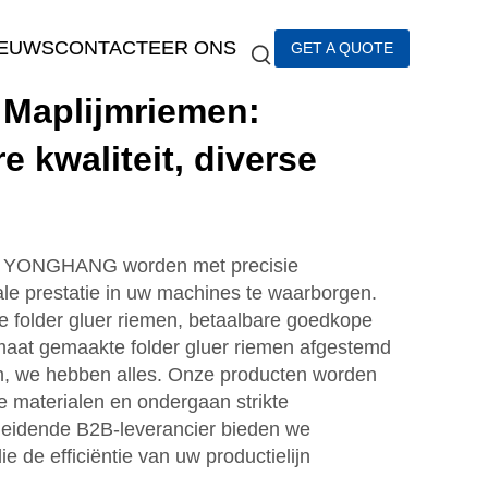
IEUWS
CONTACTEER ONS
GET A QUOTE
Maplijmriemen:
e kwaliteit, diverse
an YONGHANG worden met precisie
le prestatie in uw machines te waarborgen.
e folder gluer riemen, betaalbare goedkope
 maat gemaakte folder gluer riemen afgestemd
n, we hebben alles. Onze producten worden
materialen en ondergaan strikte
n leidende B2B-leverancier bieden we
 de efficiëntie van uw productielijn