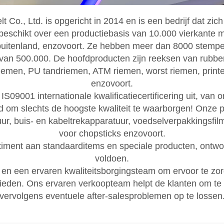
o., Ltd. is opgericht in 2014 en is een bedrijf dat zich
 beschikt over een productiebasis van 10.000 vierkante
buitenland, enzovoort. Ze hebben meer dan 8000 stempels
 van 500.000. De hoofdproducten zijn reeksen van rubber
riemen, PU tandriemen, ATM riemen, worst riemen, printe
enzovoort.
09001 internationale kwalificatiecertificering uit, van 
ld om slechts de hoogste kwaliteit te waarborgen! Onze
uur, buis- en kabeltrekapparatuur, voedselverpakkingsfi
voor chopsticks enzovoort.
ent aan standaarditems en speciale producten, ontworp
voldoen.
en een ervaren kwaliteitsborgingsteam om ervoor te zo
eden. Ons ervaren verkoopteam helpt de klanten om te
vervolgens eventuele after-salesproblemen op te lossen