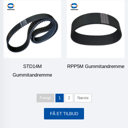
STD14M
RPP5M Gummitandremme
Gummitandremme
Forrige
1
2
Næste
FÅ ET TILBUD