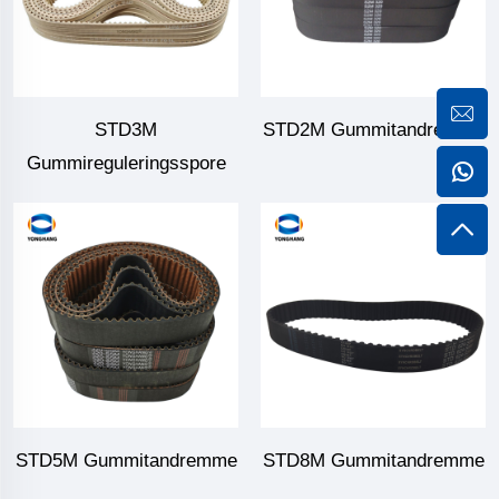
STD3M
STD2M Gummitandremme
Gummireguleringsspore
STD5M Gummitandremme
STD8M Gummitandremme