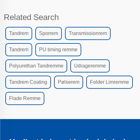
Related Search
Tandrem
Sporrem
Transmissionrem
Tandrem
PU timing remme
Polyurethan Tandremme
Udrageremme
Tandrem Coating
Pølserem
Folder Limremme
Flade Remme