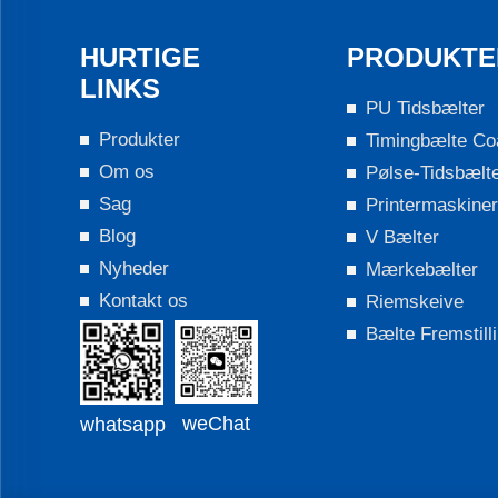
HURTIGE
PRODUKTE
LINKS
PU Tidsbælter
Produkter
Timingbælte Co
Om os
Pølse-Tidsbælt
Sag
Printermaskin
Blog
V Bælter
Nyheder
Mærkebælter
Kontakt os
Riemskeive
Bælte Fremstill
weChat
whatsapp