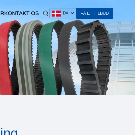
ER
KONTAKT OS
FÅ ET TILBUD
DA
ing