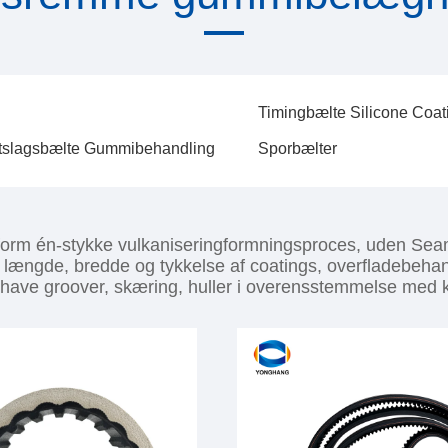
Timingbælte Silicone Coat
tslagsbælte Gummibehandling
Sporbælter
orm én-stykke vulkaniseringformningsproces, uden Seamle
, længde, bredde og tykkelse af coatings, overfladebeha
 have groover, skæring, huller i overensstemmelse med k