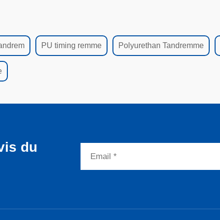
andrem
PU timing remme
Polyurethan Tandremme
e
vis du