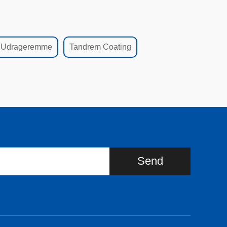
Udrageremme
Tandrem Coating
Send