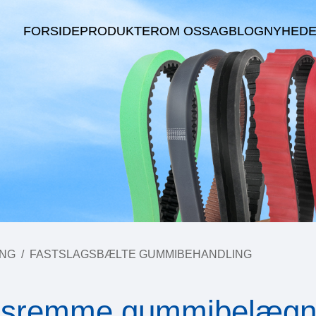
FORSIDE
PRODUKTER
OM OS
SAG
BLOG
NYHED
ING
/
FASTSLAGSBÆLTE GUMMIBEHANDLING
dsremme gummibelægn