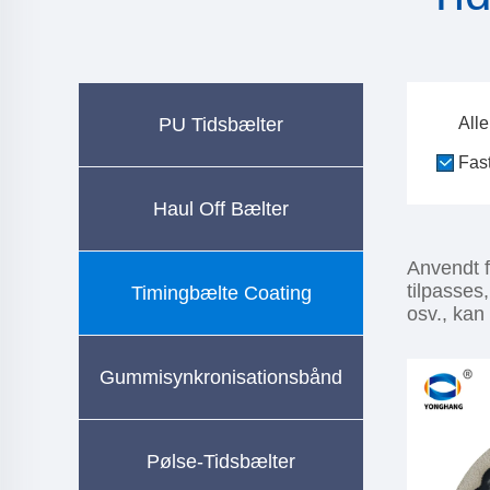
PU Tidsbælter
Alle
Fas
Haul Off Bælter
Anvendt f
tilpasses
Timingbælte Coating
osv., kan
Gummisynkronisationsbånd
Pølse-Tidsbælter