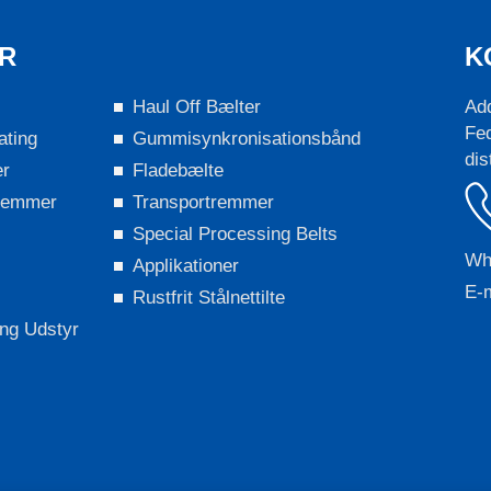
R
K
Haul Off Bælter
Add
Fed
ating
Gummisynkronisationsbånd
dis
er
Fladebælte
eremmer
Transportremmer
Special Processing Belts
Wh
Applikationer
E-m
Rustfrit Stålnettilte
ing Udstyr