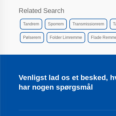
Related Search
Tandrem
Sporrem
Transmissionrem
T
Pølserem
Folder Limremme
Flade Remm
Venligst lad os et besked, h
har nogen spørgsmål