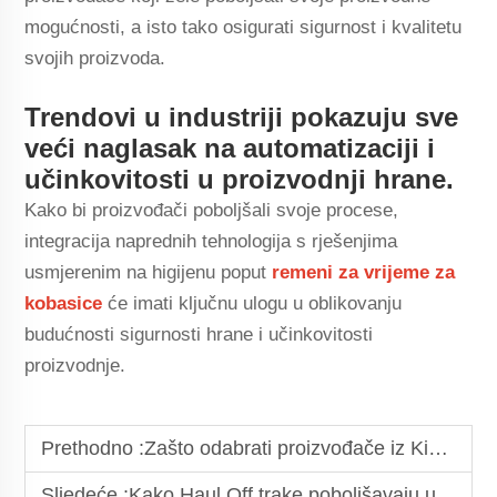
mogućnosti, a isto tako osigurati sigurnost i kvalitetu
svojih proizvoda.
Trendovi u industriji pokazuju sve
veći naglasak na automatizaciji i
učinkovitosti u proizvodnji hrane.
Kako bi proizvođači poboljšali svoje procese,
integracija naprednih tehnologija s rješenjima
usmjerenim na higijenu poput
remeni za vrijeme za
kobasice
će imati ključnu ulogu u oblikovanju
budućnosti sigurnosti hrane i učinkovitosti
proizvodnje.
Prethodno :
Zašto odabrati proizvođače iz Kine za ekonomične PU klinaste trake
Sljedeće :
Kako Haul Off trake poboljšavaju učinkovitost u proizvodnji