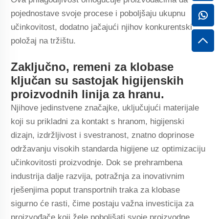
pojednostave svoje procese i poboljšaju ukupnu
učinkovitost, dodatno jačajući njihov konkurentski
položaj na tržištu.
Zaključno, remeni za klobase
ključan su sastojak higijenskih
proizvodnih linija za hranu.
Njihove jedinstvene značajke, uključujući materijale
koji su prikladni za kontakt s hranom, higijenski
dizajn, izdržljivost i svestranost, znatno doprinose
održavanju visokih standarda higijene uz optimizaciju
učinkovitosti proizvodnje. Dok se prehrambena
industrija dalje razvija, potražnja za inovativnim
rješenjima poput transportnih traka za klobase
sigurno će rasti, čime postaju važna investicija za
proizvođače koji žele poboljšati svoje proizvodne