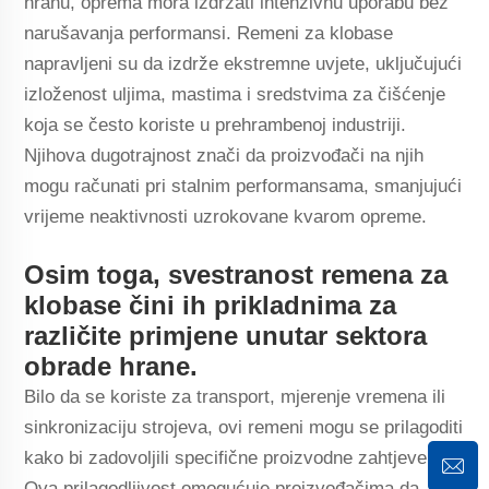
hranu, oprema mora izdržati intenzivnu uporabu bez
narušavanja performansi. Remeni za klobase
napravljeni su da izdrže ekstremne uvjete, uključujući
izloženost uljima, mastima i sredstvima za čišćenje
koja se često koriste u prehrambenoj industriji.
Njihova dugotrajnost znači da proizvođači na njih
mogu računati pri stalnim performansama, smanjujući
vrijeme neaktivnosti uzrokovane kvarom opreme.
Osim toga, svestranost remena za
klobase čini ih prikladnima za
različite primjene unutar sektora
obrade hrane.
Bilo da se koriste za transport, mjerenje vremena ili
sinkronizaciju strojeva, ovi remeni mogu se prilagoditi
kako bi zadovoljili specifične proizvodne zahtjeve.
Ova prilagodljivost omogućuje proizvođačima da