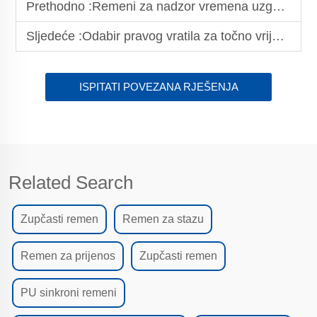
Prethodno :
Remeni za nadzor vremena uzgoja kobasica: Osiguravanje higijene u proizvodnim linijama za hranu
Sljedeće :
Odabir pravog vratila za točno vrijeme rada
ISPITATI POVEZANA RJEŠENJA
Related Search
Zupčasti remen
Remen za stazu
Remen za prijenos
Zupčasti remen
PU sinkroni remeni