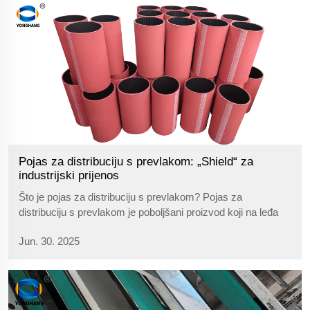
Pojas za distribuciju s prevlakom: „Shield“ za
industrijski prijenos
Što je pojas za distribuciju s prevlakom? Pojas za
distribuciju s prevlakom je poboljšani proizvod koji na leđa
(glatku stranu) pojasa dodaje dodatni sloj funkcionalne
Jun. 30. 2025
prevlake, u odnosu na uobičajeni gumirani pojas za
distribuciju. Sastoji se od dvije komponente: osnovni pojas –
uobičajeni...