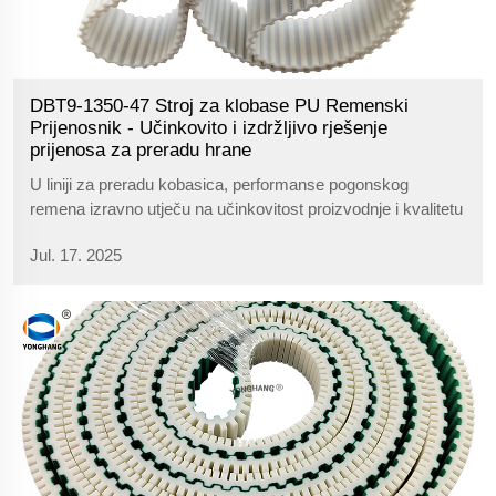
DBT9-1350-47 Stroj za klobase PU Remenski
Prijenosnik - Učinkovito i izdržljivo rješenje
prijenosa za preradu hrane
U liniji za preradu kobasica, performanse pogonskog
remena izravno utječu na učinkovitost proizvodnje i kvalitetu
proizvoda. DBT9-1350-47 je posebno dizajnirani PU sinhroni
Jul. 17. 2025
remen s kosi zub za stroj za kobasice, koji je napravljen od
kombinacije...