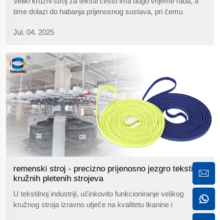
Veliki kružni stroj za tekstil često ima dugo vrijeme rada, a
time dolazi do habanja prijenosnog sustava, pri čemu
zamjena i odabir remena za stroj za pletenje izravno utječe
Jul. 04. 2025
na učinkovitost proizvodnje. Nepravilan odabir remena može
uzrokovati...
remenski stroj - precizno prijenosno jezgro tekstilnih
kružnih pletenih strojeva
U tekstilnoj industriji, učinkovito funkcioniranje velikog
kružnog stroja izravno utječe na kvalitetu tkanine i
učinkovitost proizvodnje. TT5 poliuretanski kaiš za