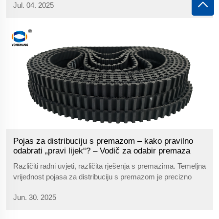
Jul. 04. 2025
sinkronizaciju, kao njegova ključna prijenosna komponenta,
preuzima važnu zadaću osiguravanja...
Pojas za distribuciju s premazom – kako pravilno
odabrati „pravi lijek“? – Vodič za odabir premaza
Različiti radni uvjeti, različita rješenja s premazima. Temeljna
vrijednost pojasa za distribuciju s premazom je precizno
usklađivanje s potrebama radnih uvjeta. U nastavku je
Jun. 30. 2025
prikazana logika odabira premaza za tipične situacije:
Potreba za antistatičkim svojstvima (su...