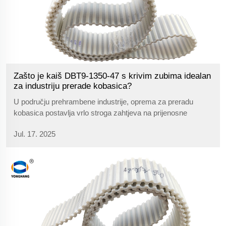
Zašto je kaiš DBT9-1350-47 s krivim zubima idealan
za industriju prerade kobasica?
U području prehrambene industrije, oprema za preradu
kobasica postavlja vrlo stroga zahtjeva na prijenosne
dijelove, kako bi osigurala učinkovit rad, tako i da zadovolji
Jul. 17. 2025
zdravstvene i sigurnosne uvjete. Klinasti kaiš DBT9-1350-47
s krivim zubima od poliuretana ima izvrsna svojstva
prilagođavanja i otpornost na trošenje, što jamči dug rok
trajanja i stabilnu funkcionalnost u zahtjevnim uvjetima rada.