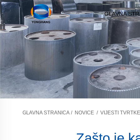
GLAVNA STR
GLAVNA STRANICA
/
NOVICE
/
VIJESTI TVRTK
Zašto je k