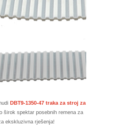
 nudi
DBT9-1350-47 traka za stroj za
imo širok spektar posebnih remena za
a ekskluzivna rješenja!