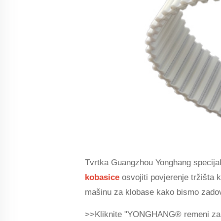
Tvrtka Guangzhou Yonghang specijaliz
kobasice
osvojiti povjerenje tržišt
mašinu za klobase kako bismo zadovol
>>Kliknite "YONGHANG® remeni za vr