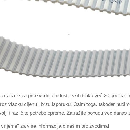
irana je za proizvodnju industrijskih traka već 20 godina i
a kroz visoku cijenu i brzu isporuku. Osim toga, također nud
jili različite potrebe opreme. Zatražite ponudu već danas z
ijeme" za više informacija o našim proizvodima!