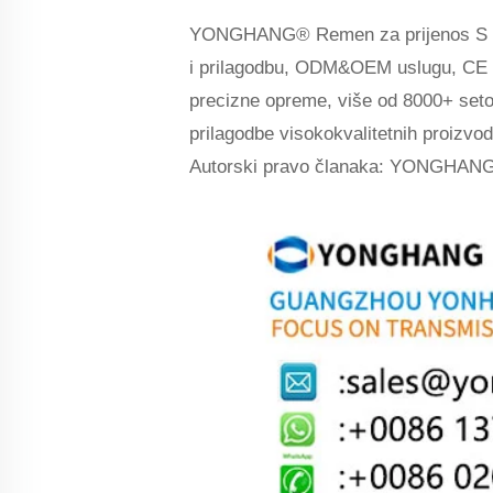
YONGHANG® Remen za prijenos S više o
i prilagodbu, ODM&OEM uslugu, CE R
precizne opreme, više od 8000+ setova
prilagodbe visokokvalitetnih proizvo
Autorski pravo članaka: YONGHANG® 