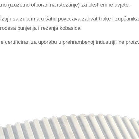
lakno (izuzetno otporan na istezanje) za ekstremne uvjete.
dizajn sa zupcima u šahu povećava zahvat trake i zupčanika k
 procesa punjenja i rezanja kobasica.
 je certificiran za uporabu u prehrambenoj industriji, ne proiz