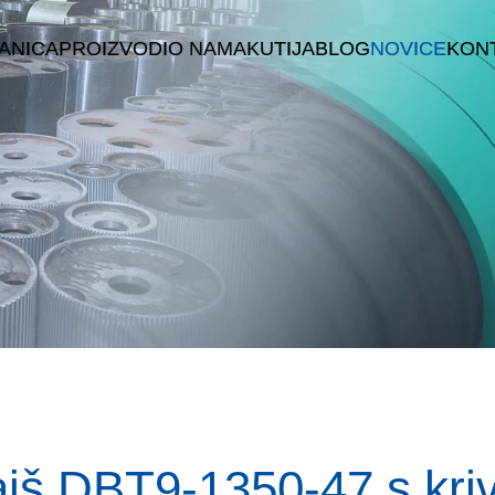
ANICA
PROIZVODI
O NAMA
KUTIJA
BLOG
NOVICE
KONT
E
aiš DBT9-1350-47 s kr