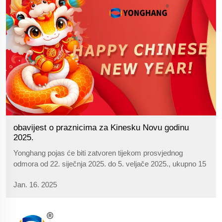
obavijest o praznicima za Kinesku Novu godinu
2025.
Yonghang pojas će biti zatvoren tijekom prosvjednog
odmora od 22. siječnja 2025. do 5. veljače 2025., ukupno 15
dana. Molimo vas da unaprijed planirate svoje kupnje!
Jan. 16. 2025
Sretno kinesko novo godinu vam želimo. >>Kliknite
"YONGHANG® remeni za razvod" za više informacija...