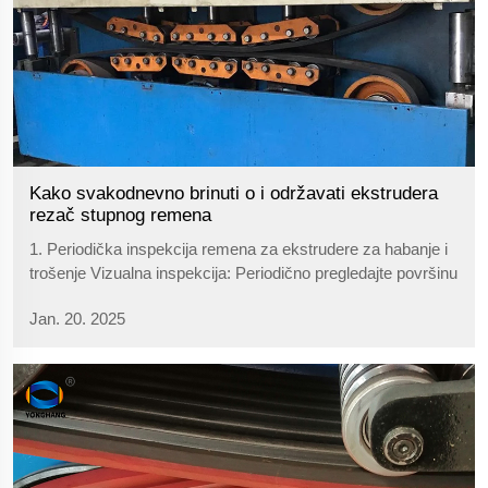
Kako svakodnevno brinuti o i održavati ekstrudera
rezač stupnog remena
1. Periodička inspekcija remena za ekstrudere za habanje i
trošenje Vizualna inspekcija: Periodično pregledajte površinu
remena za ekstrudere na habanje, pukotine, deformacije ili
Jan. 20. 2025
pogoršanje. Obratite posebnu pozornost na to jesu li utori...