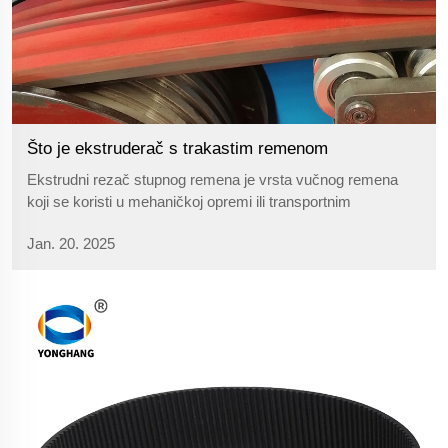
Što je ekstruderač s trakastim remenom
Ekstrudni rezač stupnog remena je vrsta vučnog remena
koji se koristi u mehaničkoj opremi ili transportnim
sustavima. Karakterizira ga niz utora ili udubljenja na
Jan. 20. 2025
površini remena, koji su obično raspoređeni uzdužno, kako
bi se povećala trenje između ekstrudnog rezača stupnog
remena i vučne pulle ili drugih kontaktnih površina, te
poboljšao vučni učinak.