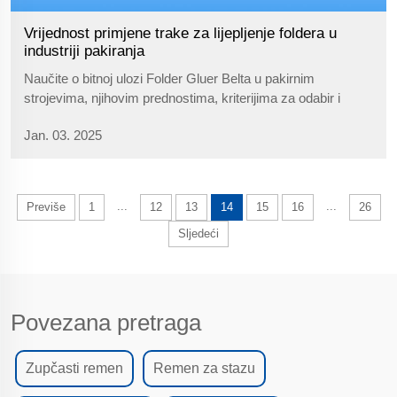
Vrijednost primjene trake za lijepljenje foldera u
industriji pakiranja
Naučite o bitnoj ulozi Folder Gluer Belta u pakirnim
strojevima, njihovim prednostima, kriterijima za odabir i
budućim inovacijama poput održivosti i automatizacije.
Jan. 03. 2025
Saznajte kako ovi pojasevi poboljšavaju učinkovitost i
kvalitetu pakiranja.
...
...
Previše
1
12
13
14
15
16
26
Sljedeći
Povezana pretraga
Zupčasti remen
Remen za stazu