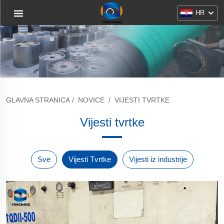
HR
GLAVNA STRANICA
/
NOVICE
/
VIJESTI TVRTKE
Vijesti tvrtke
Sve
Vijesti Tvrtke
Vijesti iz industrije