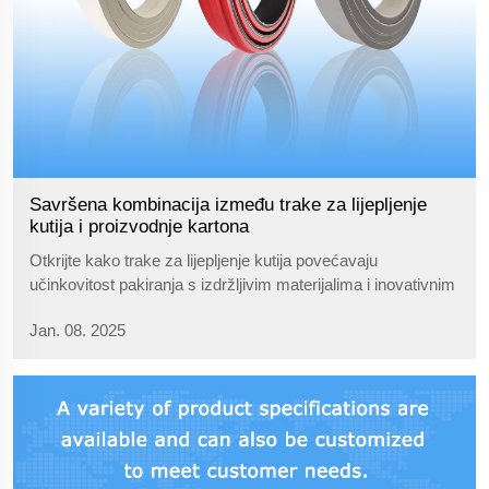
Savršena kombinacija između trake za lijepljenje
kutija i proizvodnje kartona
Otkrijte kako trake za lijepljenje kutija povećavaju
učinkovitost pakiranja s izdržljivim materijalima i inovativnim
dizajnom. Istražite ključne aspekte za optimizaciju
Jan. 08. 2025
performansi trake u proizvodnim linijama.