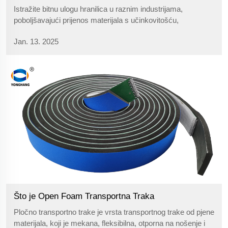
Istražite bitnu ulogu hranilica u raznim industrijama,
poboljšavajući prijenos materijala s učinkovitošću,
isplativošću i svestranosti. Saznajte o njihovim tehničkim
Jan. 13. 2025
aspektima, razlikama od drugih remena i potencijalu za
buduće inovacije koje će dodatno pojednostaviti operacije.
Što je Open Foam Transportna Traka
Pločno transportno trake je vrsta transportnog trake od pjene
materijala, koji je mekana, fleksibilna, otporna na nošenje i