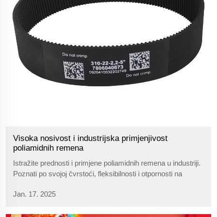
Visoka nosivost i industrijska primjenjivost
poliamidnih remena
Istražite prednosti i primjene poliamidnih remena u industriji.
Poznati po svojoj čvrstoći, fleksibilnosti i otpornosti na
habanje, poliamidni remeni su bitni u automobilskoj, tekstilnoj
Jan. 17. 2025
i strojarskoj industriji zbog svoje izdržljivosti i učinkovitosti.