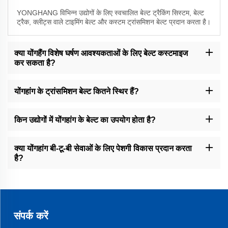
YONGHANG विभिन्न उद्योगों के लिए स्वचालित बेल्ट ट्रैकिंग सिस्टम, बेल्ट
ट्रैक, क्लीट्स वाले टाइमिंग बेल्ट और कस्टम ट्रांसमिशन बेल्ट प्रदान करता है।
क्या योंगहैंग विशेष घर्षण आवश्यकताओं के लिए बेल्ट कस्टमाइज
कर सकता है?
हाँ, हम रबर, पीयू (PU) और लिनाटेक्स कोटिंग की पेशकश करते हैं जो घर्षण गुणांक और
रिलीज़ गुणों को विशेष अनुप्रयोगों के लिए समायोजित करती हैं।
योंगहांग के ट्रांसमिशन बेल्ट कितने स्थिर हैं?
हमारे बेल्ट में फ्री-जोड़ वल्केनाइज़ेशन और सीएनसी मशीनिंग का उपयोग किया जाता है,
जिससे 30% अधिक जीवनकाल मिलता है और पहन-फटने, जर्दी और टूटने से बचाव
किन उद्योगों में योंगहांग के बेल्ट का उपयोग होता है?
होता है।
हम पैकेजिंग, भोजन प्रसंस्करण, केबल एक्सट्रूज़न, प्रिंटिंग और वित्तीय सटीक
उपकरण उद्योगों की सेवा करते हैं।
क्या योंगहांग बी-टू-बी सेवाओं के लिए पेशगी विकास प्रदान करता
है?
हाँ, हम कस्टम मशीनिंग (जल जेट कटिंग, सीएनसी मिलिंग), मोल्ड डिज़ाइन (8,000+
मोल्ड) और बेल्ट चौड़ाई काटने की पेशकश करते हैं।
संपर्क करें