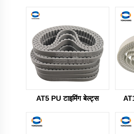
AT5 PU टाइमिंग बेल्ट्स
AT1