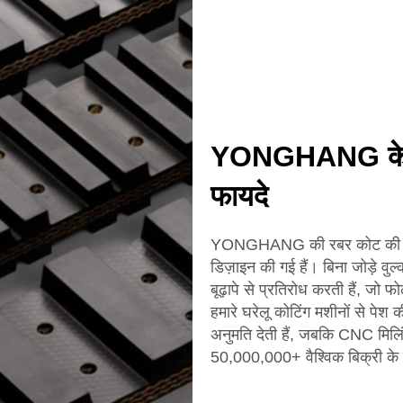
YONGHANG के रबर
फायदे
YONGHANG की रबर कोट की टाइमिं
डिज़ाइन की गई हैं। बिना जोड़े वु
बूढ़ापे से प्रतिरोध करती हैं, जो 
हमारे घरेलू कोटिंग मशीनों से पे
अनुमति देती हैं, जबकि CNC मिलि
50,000,000+ वैश्विक बिक्री के