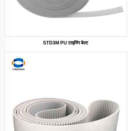
STD3M PU टाइमिंग बेल्ट