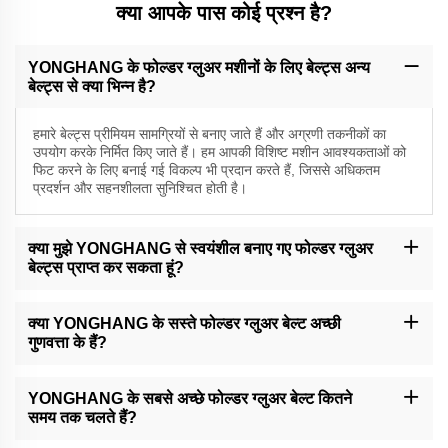
क्या आपके पास कोई प्रश्न है?
YONGHANG के फोल्डर ग्लुअर मशीनों के लिए बेल्ट्स अन्य
बेल्ट्स से क्या भिन्न है?
हमारे बेल्ट्स प्रीमियम सामग्रियों से बनाए जाते हैं और अग्रणी तकनीकों का
उपयोग करके निर्मित किए जाते हैं। हम आपकी विशिष्ट मशीन आवश्यकताओं को
फिट करने के लिए बनाई गई विकल्प भी प्रदान करते हैं, जिससे अधिकतम
प्रदर्शन और सहनशीलता सुनिश्चित होती है।
क्या मुझे YONGHANG से स्वयंशील बनाए गए फोल्डर ग्लुअर
बेल्ट्स प्राप्त कर सकता हूं?
हाँ, हम बनाई गई फोल्डर ग्लुअर बेल्ट्स में विशेषज्ञता रखते हैं। हमारी टीम आपके साथ
काम करेगी ताकि आपकी जरूरतों को समझ सके और आपकी ठीक विवरणों के अनुसार
क्या YONGHANG के सस्ते फोल्डर ग्लुअर बेल्ट अच्छी
बेल्ट्स बनाएं।
गुणवत्ता के हैं?
पूरी तरह से। हमारे सस्ते बेल्ट्स भी उच्च-गुणवत्ता के मानदंडों को बनाए रखते हैं। हम
यकीन करते हैं कि हमारे सभी उत्पाद उद्योग की आवश्यकताओं के लिए प्रदर्शन और
YONGHANG के सबसे अच्छे फोल्डर ग्लुअर बेल्ट कितने
विश्वसनीयता में बराबर या अधिक हों।
समय तक चलते हैं?