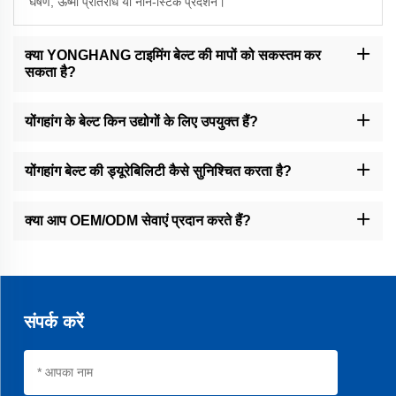
घर्षण, ऊष्मा प्रतिरोध या नॉन-स्टिक प्रदर्शन।
क्या YONGHANG टाइमिंग बेल्ट की मापों को सकस्तम कर
सकता है?
हाँ, हम कस्टम चौड़ाई, झरने, छेद और क्लीट्स बनाने के लिए CNC मशीनी, पानी जेट
कटिंग और स्लाइसिंग प्रदान करते हैं।
योंगहांग के बेल्ट किन उद्योगों के लिए उपयुक्त हैं?
हमारे बेल्ट पैकेजिंग, भोजन, केबल, वित्तीय उपकरण और सामान्य उद्योगी क्षेत्रों की सेवा
करते हैं।
योंगहांग बेल्ट की ड्यूरेबिलिटी कैसे सुनिश्चित करता है?
हम अ Seamless Vulcanization और उच्च गुणवत्ता के सामग्री का उपयोग करते हैं,
जिसके परिणामस्वरूप औसत उत्पादों की तुलना में 30% अधिक जीवनकाल वाले बेल्ट
क्या आप OEM/ODM सेवाएं प्रदान करते हैं?
प्राप्त होते हैं।
हाँ, हम OEM/ODM समाधानों में विशेषज्ञ हैं, जिसमें 8,000+ मोल्ड्स और 50+
पेटेंट्स कस्टम डिज़ाइन का समर्थन करते हैं।
संपर्क करें