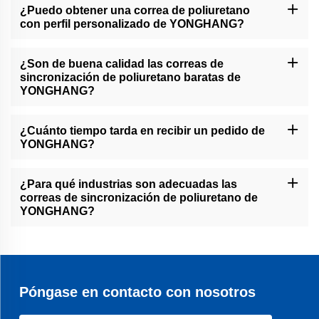
¿Puedo obtener una correa de poliuretano
con perfil personalizado de YONGHANG?
Sí, contamos con un equipo dedicado para manejar pedidos
personalizados. Simplemente háganos saber sus requisitos
¿Son de buena calidad las correas de
específicos y crearemos una correa que se ajuste a sus
sincronización de poliuretano baratas de
necesidades.
YONGHANG?
Industrias como la automotriz, el embalaje, la impresión y la
robótica a menudo confían en correas de sincronización de
¿Cuánto tiempo tarda en recibir un pedido de
poliuretano para sus requisitos de transmisión y posicionamiento
YONGHANG?
de alto rendimiento.
Los tiempos de entrega varían dependiendo del tamaño del
pedido y el destino. Sin embargo, nos esforzamos por garantizar
¿Para qué industrias son adecuadas las
una entrega oportuna para todos los clientes B2B.
correas de sincronización de poliuretano de
YONGHANG?
Nuestras correas son adecuadas para una amplia gama de
industrias, incluidos automotriz, fabricación y robótica.
Póngase en contacto con nosotros