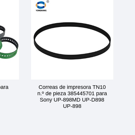
para
Correas de impresora TN10
n.º de pieza 385445701 para
Sony UP-898MD UP-D898
UP-898