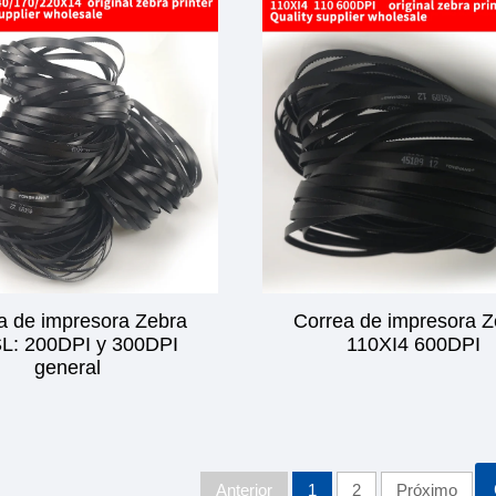
a de impresora Zebra
Correa de impresora Z
L: 200DPI y 300DPI
110XI4 600DPI
general
Anterior
1
2
Próximo