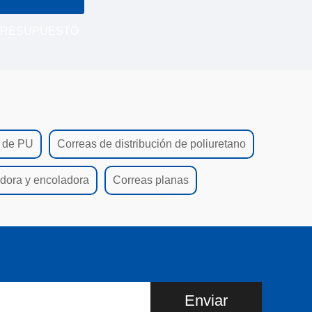
PRESUPUESTO
 de PU
Correas de distribución de poliuretano
dora y encoladora
Correas planas
Enviar