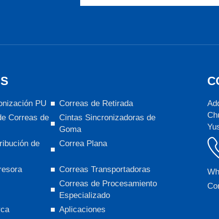
S
C
onización PU
Correas de Retirada
Add
Chu
de Correas de
Cintas Sincronizadoras de
Yus
Goma
ribución de
Correa Plana
resora
Correas Transportadoras
Wh
Correas de Procesamiento
Cor
Especializado
rca
Aplicaciones