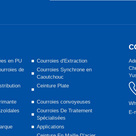
C
ées en PU
Courroies d'Extraction
Add
Chu
urroies de
Courroies Synchrone en
Yus
Caoutchouc
stribution
Ceinture Plate
rimante
Courroies convoyeuses
Wh
ézoïdales
Courroies De Traitement
E-m
Spécialisées
arque
Applications
Ceinture En Maille D'acier