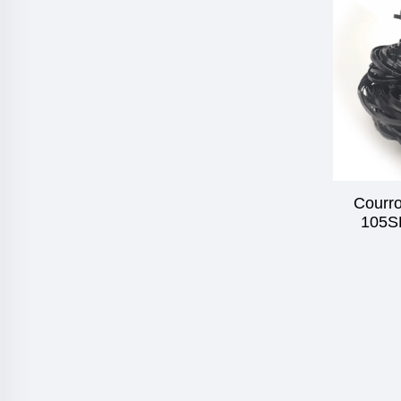
Courro
105SL