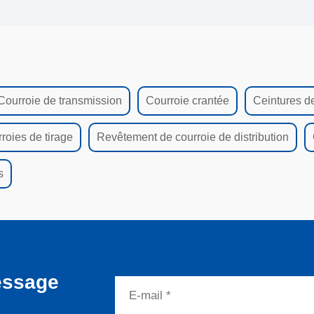
Courroie de transmission
Courroie crantée
Ceintures de
roies de tirage
Revêtement de courroie de distribution
s
essage
s