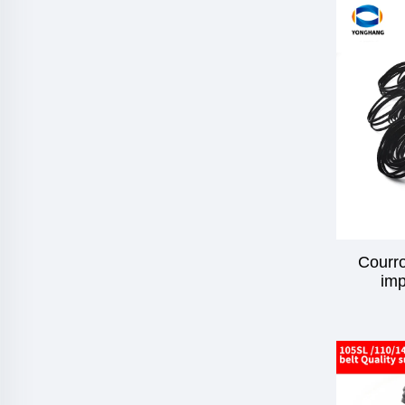
Courro
im