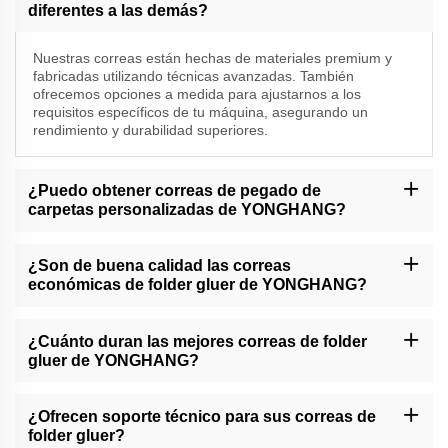
diferentes a las demás?
Nuestras correas están hechas de materiales premium y
fabricadas utilizando técnicas avanzadas. También
ofrecemos opciones a medida para ajustarnos a los
requisitos específicos de tu máquina, asegurando un
rendimiento y durabilidad superiores.
¿Puedo obtener correas de pegado de
carpetas personalizadas de YONGHANG?
Sí, nos especializamos en correas a medida para pegadoras de
carpetas. Nuestro equipo trabajará contigo para entender tus
¿Son de buena calidad las correas
necesidades y crear correas que estén adaptadas a tus
económicas de folder gluer de YONGHANG?
especificaciones exactas.
Absolutamente. Incluso nuestros cinturones más asequibles
mantienen estándares de alta calidad. Nos aseguramos de que
¿Cuánto duran las mejores correas de folder
todos nuestros productos cumplan o superen los requisitos de la
gluer de YONGHANG?
industria en cuanto a rendimiento y fiabilidad.
La vida útil de nuestros cinturones depende de varios factores,
como las condiciones de operación. Sin embargo, nuestros
¿Ofrecen soporte técnico para sus correas de
mejores cinturones para carpetas pegadoras están diseñados
folder gluer?
para un uso a largo plazo y pueden resistir una operación