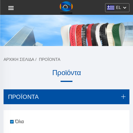
EL
ΑΡΧΙΚΉ ΣΕΛΊΔΑ
/
ΠΡΟΪΌΝΤΑ
Προϊόντα
ΠΡΟΪΌΝΤΑ
Όλα