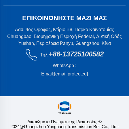
ΕΠΙΚΟΙΝΩΝΉΣΤΕ ΜΑΖΊ ΜΑΣ
Add: 4ος Όροφος, Κτίριο B8, Παρκό Καινοτομίας
Chuangbao, Βιομηχανική Περιοχή Federal, Δυτική Οδός
Yushan, Περιφέρεια Panyu, Guangzhou, Κίνα
+86-13725100582
Τηλ:
WhatsApp :
Email:
[email protected]
Δικαιώματα Πνευματικής Ιδιοκτησίας ©
2024@Guangzhou Yonghang Transmission Belt Co., Ltd.
-