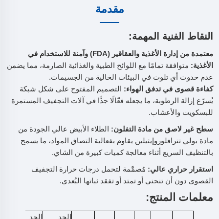
مقدمة
النقاط الفنية المهمة:
معتمدة من إدارة الأغذية والعقاقير (FDA) وآمنة للاستخدام في
الأغذية:
متوافقة تمامًا مع اللوائح الطبية والغذائية الصارمة، مما يضمن
عدم حدوث أي تلوث في البيئات الخالية من الجسيمات.
كفاءة قصوى في تدفق الهواء:
التصميم المفتوح على شكل شبكة
يُسرّع إزالة الرطوبة، ما يجعله فعّالًا جدًّا في آلات التجفيف المستمرة
للبسكويت والأعشاب.
سطح غير لاصق من مادة التفلون:
الطلاء الأبيض عالي الجودة من
مادة بولي تترافلوروإيثيلين يقاوم بفعالية التصاق المواد، ما يسمح
بالتنظيف السريع أثناء معالجة كميات كبيرة من الشاي.
استقرار حراري عالي:
مُصمَّمة لتحمل درجات حرارة التجفيف
القصوى دون أن تنحني أو تمتد أو تفقد ثباتها البُعدي.
معلمات المنتج:
الحد
الحد