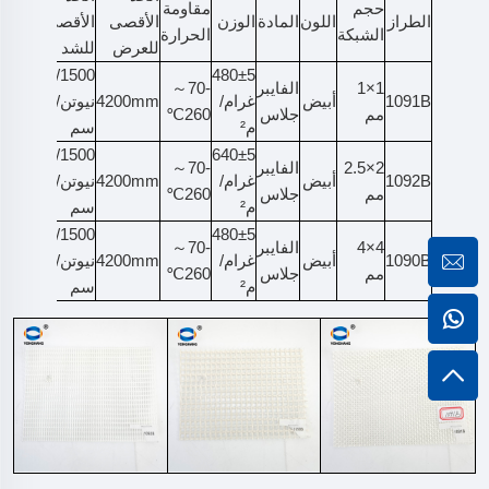
حجم
مقاومة
الطراز
اللون
المادة
الوزن
الأقصى
الأقصى
الشبكة
الحرارة
للعرض
للشد
1600/1500
480±5
1×1
الفايبر
-70～
1091B
أبيض
غرام/
4200mm
نيوتن/5
مم
جلاس
260℃
م²
سم
2200/1500
640±5
2×2.5
الفايبر
-70～
1092B
أبيض
غرام/
4200mm
نيوتن/5
مم
جلاس
260℃
م²
سم
2100/1500
480±5
4×4
الفايبر
-70～
1090B
أبيض
غرام/
4200mm
نيوتن/5
مم
جلاس
260℃
م²
سم