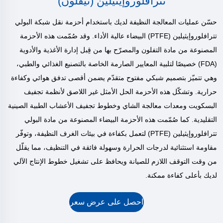
تترافلوروإيثيلين (تيفلون)
حسّن عمليات المعالجة النظيفة لديك باستخدام أحزمة نقل شبكة البولي
تترافلوروإيثيلين (PTFE) البيضاء عالية الأداء. وقد صُمّمت هذه الأحزمة
المصنوعة من مادة التفلون والمصرّح بها من قِبل إدارة الأغذية والأدوية
(FDA) خصيصًا لتلبية المعايير الصارمة الخاصة بالتصنيع الغذائي والطبي،
وهي تتميّز بتصميم شبكي مفتوح متقدّم يضمن أقصى تدفق هوائي وكفاءة
حرارية. وتشكّل هذه الأحزمة الحل الأمثل غير اللاصق لأنظمة تجفيف
البسكويت ومعدات معالجة الشاي وخطوط تجفيف الأعشاب الطبية الصينية
التقليدية. كما صُمّمت هذه الأحزمة البيضاء المصنوعة من مادة البولي
تترافلوروإيثيلين (PTFE) لتعمل بكفاءة في بيئات الغرف النظيفة، وتوفّر
مقاومة استثنائية لدرجات الحرارة وسهولة فائقة في التنظيف، مما يقلّل
من وقت التوقف اللازم للصيانة ويحافظ على تشغيل خطوط الإنتاج الآلي
لديك بأعلى كفاءة ممكنة.
احصل على عرض سعر