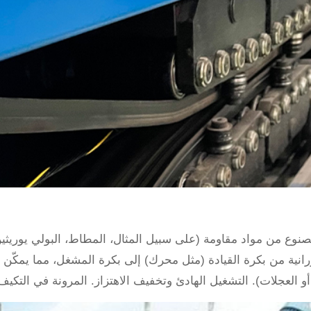
نوع من مواد مقاومة (على سبيل المثال، المطاط، البولي يوريثين،
رانية من بكرة القيادة (مثل محرك) إلى بكرة المشغل، مما يمكّن 