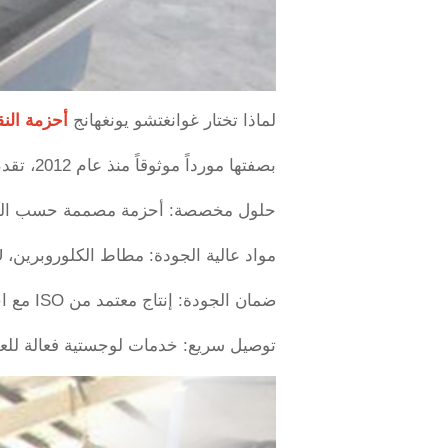
لماذا تختار غوانغتشو يونغهانج
أحزمة الن
بصفتها مورداً موثوقاً منذ عام 2012، تقدم شركة غوانغتشو يونغهانج لصناعة أحزمة النقل:
حلول مخصصة: أحزمة مصممة حسب الطلب ل
مواد عالية الجودة: مطاط الكلوروبرين، PU، ومركبات معتمدة من FDA.
ضمان الجودة: إنتاج معتمد من ISO مع اختبارات صارمة (الاحتكاك، قوة الشد).
توصيل سريع: خدمات لوجستية فعالة للعمل