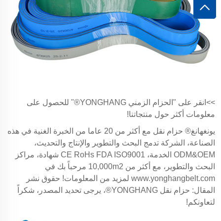
>>انقر على "الحزام الزمني YONGHANG®" للحصول على
معلومات أكثر حول منتجاتنا!
يونغهانغ® حزام نقل مع أكثر من 20 عاما من الخبرة الغنية في هذه
الصناعة، الشركة تدمج البحث والتطوير والإنتاج والتحديث،
ODM&OEM الخدمة، CE RoHs FDA ISO9001 شهادة، مراكز
البحث والتطوير، مع أكثر من 10,000m2 مرحباً بك في
www.yonghangbelt.com
لمزيد من المعلومات! حقوق نشر
المقال: حزام نقل YONGHANG®، يرجى تحديد المصدر، شكراً
لتعاونكم!