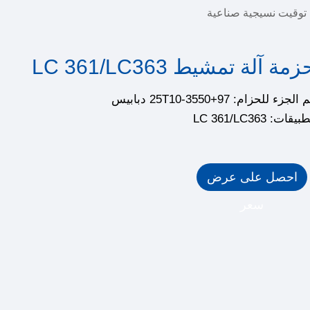
توقيت نسيجية صناعية
مة آلة تمشيط LC 361/LC363
لجزء للحزام: 25T10-3550+97 دبابيس
يقات: LC 361/LC363
احصل على عرض
سعر