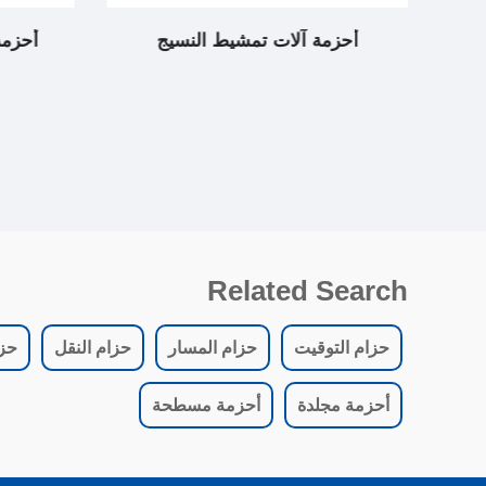
زة الحياكة
أحزمة آلات تمشيط النسيج
أحزمة آل
Related Search
حزام التوقيت
حزام المسار
حزام النقل
حز
أحزمة مجلدة
أحزمة مسطحة