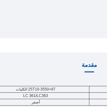
مقدمة
25T10-3550+97 الكليات
LC 361/LC363
أصفر