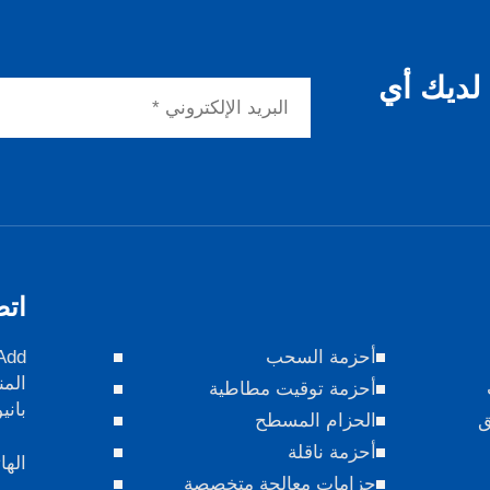
 لديك أي
اتص
أحزمة السحب
المن
أحزمة توقيت مطاطية
باني
ق
الحزام المسطح
أحزمة ناقلة
الها
حِزامات معالجة متخصصة