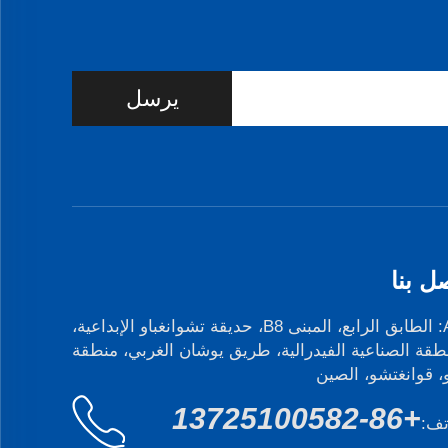
يرسل
ل بنا
Add: الطابق الرابع، المبنى B8، حديقة تشوانغباو الإبداعية،
طقة الصناعية الفيدرالية، طريق يوشان الغربي، منطقة
و، قوانغتشو، الصين
+86-13725100582
تف: