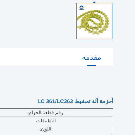
مقدمة
أحزمة آلة تمشيط LC 361/LC363
رقم قطعة الحزام:
التطبيقات:
اللون: