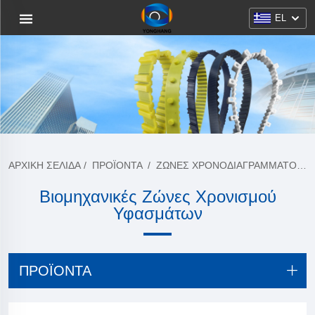
EL
ΑΡΧΙΚΉ ΣΕΛΊΔΑ
/
ΠΡΟΪΌΝΤΑ
/
ΖΏΝΕΣ ΧΡΟΝΟΔΙΑΓΡΆΜΜΑΤΟΣ PU
Βιομηχανικές Ζώνες Χρονισμού
Υφασμάτων
ΠΡΟΪΌΝΤΑ