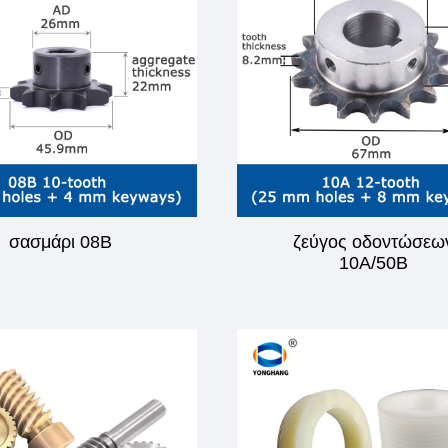
σασμάρι 08B
ζεύγος οδοντώσεω
10A/50B