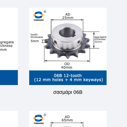
σασμάρι 06B