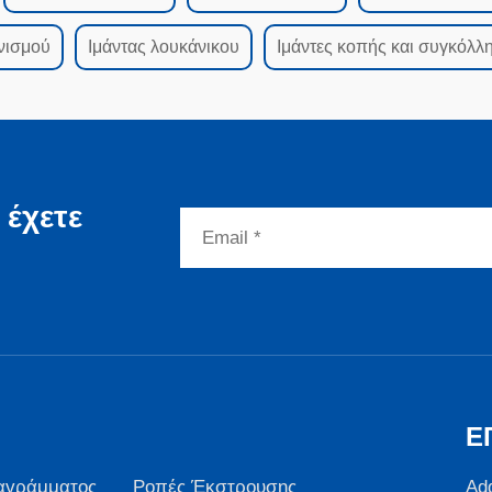
νισμού
Ιμάντας λουκάνικου
Ιμάντες κοπής και συγκόλλ
 έχετε
Ε
αγράμματος
Ροπές Έκστρουσης
Ad