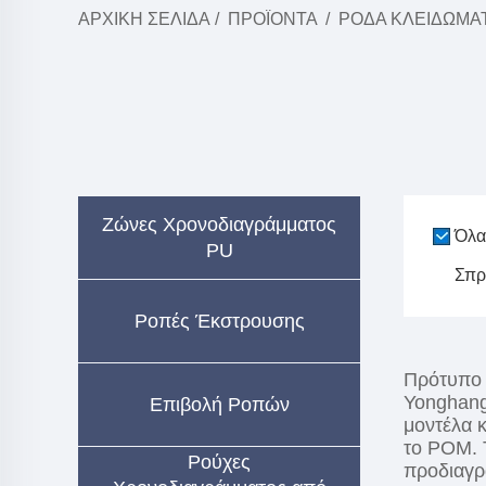
ΑΡΧΙΚΉ ΣΕΛΊΔΑ
/
ΠΡΟΪΌΝΤΑ
/
ΡΌΔΑ ΚΛΕΙΔΏΜΑ
Ζώνες Χρονοδιαγράμματος
Όλα
PU
Σπρ
Ροπές Έκστρουσης
Πρότυπο ή
Yonghangb
Επιβολή Ροπών
μοντέλα κ
το POM. 
Ρούχες
προδιαγρ