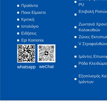
PU
Προϊόντα
Επιβολή Ροπώ
Ποιοι Είμαστε
Κριτική
Ζωντανά Χρον
Ιστολόγιο
Κολοκυθιών
Ειδήσεις
Ζώνες Εκτυπω
Epi Koinonia
V Στροφολιθών
Ιμάντες Επωνυ
Ρόδα Κλειδώμα
weChat
whatsapp
Εξοπλισμός Κα
Ιμάντων