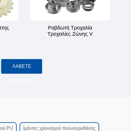
πτης
Ραβδωτή Τροχαλία
Τροχαλίες Ζώνης V
ΛΆΒΕΤΕ
ΠΡΟΣΦΟΡΆ
μού PU
Ιμάντες χρονισμού πολυουρεθάνης