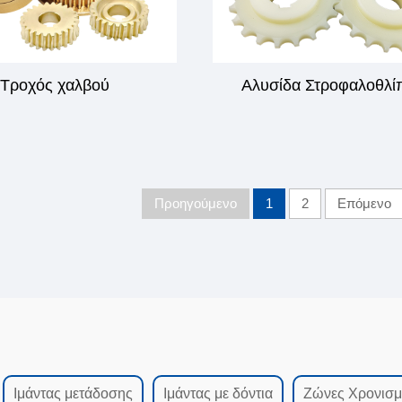
Τροχός χαλβού
Αλυσίδα Στροφαλοθλί
Προηγούμενο
1
2
Επόμενο
Ιμάντας μετάδοσης
Ιμάντας με δόντια
Ζώνες Χρονισ