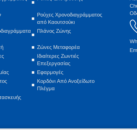
Ch
Οδ
ν
Ρούχες Χρονοδιαγράμματος
από Καουτσούκι
οδιαγράμματα
Πλάνος Ζώνης
Wh
τή
Ζώνες Μεταφορέα
Ema
ες
Ιδιαίτερες Ζωντιές
Επεξεργασίας
μίας
Εφαρμογές
τος
Κορδόνι Από Ανοξείδωτο
Πλέγμα
τασκευής