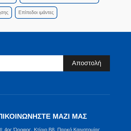
ησης
Επίπεδοι ιμάντες
Αποστολή
ΠΙΚΟΙΝΩΝΉΣΤΕ ΜΑΖΊ ΜΑΣ
d: 4ος Όροφος, Κτίριο B8, Παρκό Καινοτομίας