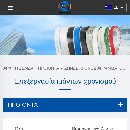
EL
ΑΡΧΙΚΉ ΣΕΛΊΔΑ
/
ΠΡΟΪΌΝΤΑ
/
ΖΏΝΕΣ ΧΡΟΝΟΔΙΑΓΡΆΜΜΑΤΟΣ PU
Επεξεργασία ιμάντων χρονισμού
ΠΡΟΪΌΝΤΑ
Όλα
Βιομηχανικές Ζώνες