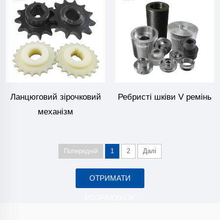
Ланцюговий зірочковий
Ребристі шківи V ремінь
механізм
Попередній
1
2
Далі
ОТРИМАТИ
РОЗРАХУНОК