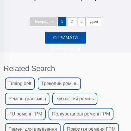
Попередній
1
2
3
Далі
ОТРИМАТИ
РОЗРАХУНОК
Related Search
Timing belt
Трековий ремінь
Ремінь трансмісії
Зубчастий ремінь
PU ремені ГРМ
Поліуретанові ремені ГРМ
Ремені для вивезення
Покриття ременя ГРМ