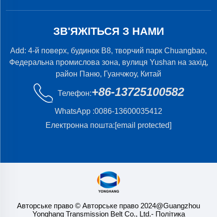
ЗВ'ЯЖІТЬСЯ З НАМИ
Add: 4-й поверх, будинок B8, творчий парк Chuangbao,
Федеральна промислова зона, вулиця Yushan на захід,
район Паню, Гуанчжоу, Китай
+86-13725100582
Телефон:
WhatsApp :
0086-13600035412
Електронна пошта:
[email protected]
Авторське право © Авторське право 2024@Guangzhou
Yonghang Transmission Belt Co., Ltd.
- Політика