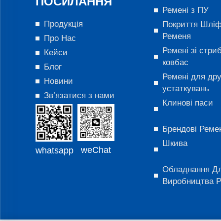
ПОСИЛАННЯ
Ремені з ПУ
Продукція
Покриття Шліф
Ременя
Про Нас
Ремені зі стри
Кейси
ковбас
Блог
Ремені для др
Новини
устаткувань
Зв’язатися з нами
Клинові паси
Брендові Реме
Шкива
weChat
whatsapp
Обладнання Д
Виробництва Р