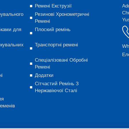
Ремені Екструзії
Ad
Ch
увального
Резинові Хронометричні
Yu
Ремені
бками для
Плоский ремінь
укувальних
Транспортні ремені
Wh
Ел
Спеціалізовані Обробні
Ремені
ні
Додатки
Сітчастий Ремінь З
Нержавіючої Сталі
ля
еменів