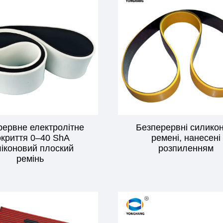
ервне електролітне
Безперервні силикон
окриття 0–40 ShA
ремені, нанесені
ліконовий плоский
розпиленням
ремінь