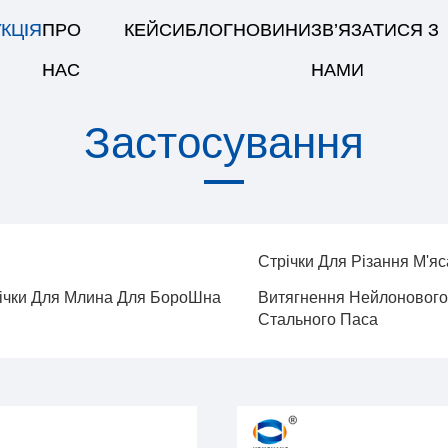
КЦІЯ
ПРО
КЕЙСИ
БЛОГ
НОВИНИ
ЗВ’ЯЗАТИСЯ З
НАС
НАМИ
Застосування
Стрічки Для Різання М'яс
ічки Для Млина Для БороШна
Витягнення Нейлонового
Стального Паса