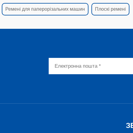
Ремені для паперорізальних машин
Плоскі ремені
З