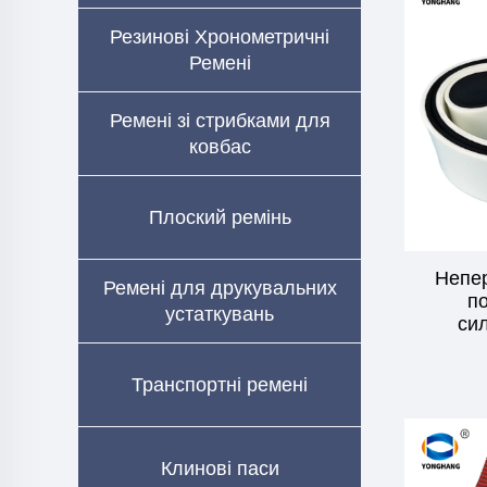
Резинові Хронометричні
Ремені
Ремені зі стрибками для
ковбас
Плоский ремінь
Непер
Ремені для друкувальних
п
устаткувань
си
Транспортні ремені
Клинові паси