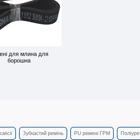
ені для млина для
борошна
смісії
Зубчастий ремінь
PU ремені ГРМ
Поліуре