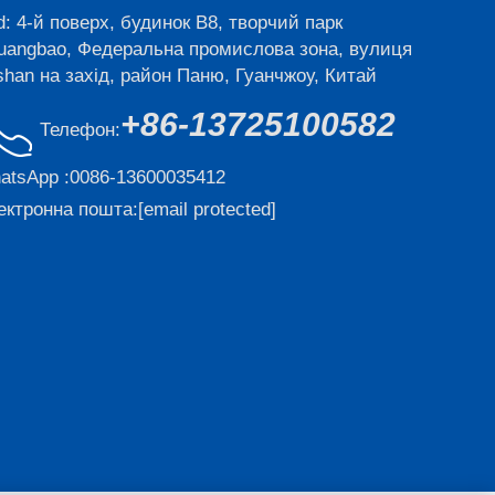
d: 4-й поверх, будинок B8, творчий парк
uangbao, Федеральна промислова зона, вулиця
shan на захід, район Паню, Гуанчжоу, Китай
+86-13725100582
Телефон:
atsApp :
0086-13600035412
ектронна пошта:
[email protected]