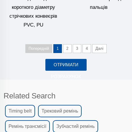
короткого діаметру
пальців
стрічкових конвеєрів
PVC, PU
Попередній
1
2
3
4
Далі
ОТРИМАТИ
РОЗРАХУНОК
Related Search
Timing belt
Трековий ремінь
Ремінь трансмісії
Зубчастий ремінь