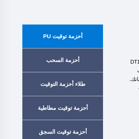
أحزمة توقيت PU
أحزمة السحب
من الصلب أو كيفلار. يحتوي حزام الأسنان DT10
ب
DT10 PU وفقًا لرغباتك.
طلاء أحزمة التوقيت
يب
أحزمة توقيت مطاطية
أحزمة توقيت السجق