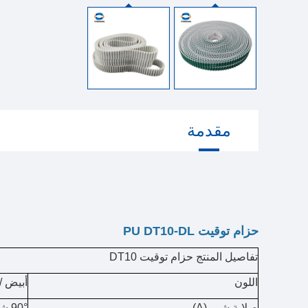
مقدمة
حزام توقيت PU DT10-DL
تفاصيل المنتج حزام توقيت DT10
اللون
أبيض 
صلابة شور (A)
90° شور A