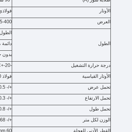
الأوتار
فولاذي/
العرض
5-400 ملم
الطول 
الطول
دائمة 
بدون خ
درجة حرارة التشغيل
-20-+80C
الأوتار القياسية
فولاذ 0. 5 مم
تحمل عرض
+/- 0.5 ملم
تحمل الارتفاع
+/- 0.3 مم
تحمل طول
+/- 0.8 ملم
الوزن لكل متر
+/- 68 جرام/عرض الحزام 10 مم لكل متر
القطر الأدنى للعجلة
60 mm