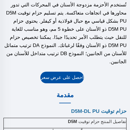
تُستخدم الأحزمة مزدوجة الأسنان في المحركات التي تدور
محاورها في اتجاهات متعاكسة. يتم تسليم حزام توقيت D5M
PU بشكل قياسي مع حبال فولاذية أو كيفلر. يحتوي حزام
D5M PU ذو الأسنان على خطوة 5 مم، وهو مناسب للغاية
للنقل حيث يتطلب الأمر تحديدًا جيدًا. يمكننا تخصيص حزام
D5M PU ذو الأسنان وفقًا لرغباتك. النموذج DA ترتيب متماثل
للأسنان من الجانبين؛ النموذج DB ترتيب متداخل للأسنان من
الجانبين.
احصل على عرض سعر
مقدمة
حزام توقيت D5M-DL PU
تفاصيل المنتج حزام توقيت
D5M