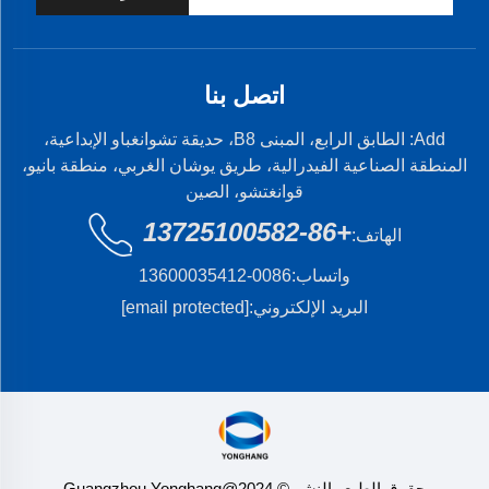
اتصل بنا
Add: الطابق الرابع، المبنى B8، حديقة تشوانغباو الإبداعية،
المنطقة الصناعية الفيدرالية، طريق يوشان الغربي، منطقة بانيو،
قوانغتشو، الصين
+86-13725100582
الهاتف:
واتساب:
0086-13600035412
البريد الإلكتروني:
[email protected]
حقوق الطبع والنشر © 2024@Guangzhou Yonghang