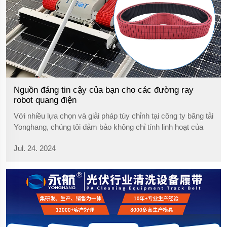
Nguồn đáng tin cậy của bạn cho các đường ray
robot quang điện
Với nhiều lựa chọn và giải pháp tùy chỉnh tại công ty băng tải
Yonghang, chúng tôi đảm bảo không chỉ tính linh hoạt của
sản phẩm mà còn cả độ bền của chúng để đảm bảo rằng
Jul. 24. 2024
bạn nhận được giá trị tốt nhất cho khoản đầu tư của mình.
Chúng tôi nhận ra sự phát triển...