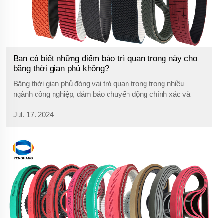
Bạn có biết những điểm bảo trì quan trọng này cho
băng thời gian phủ không?
Băng thời gian phủ đóng vai trò quan trọng trong nhiều
ngành công nghiệp, đảm bảo chuyển động chính xác và
đồng bộ của máy móc. Do đó, việc chăm sóc đúng cách
Jul. 17. 2024
cho những băng này là rất quan trọng để tối đa hóa tuổi thọ
và hiệu suất của chúng.Trước tiên, việc bảo trì định kỳ...