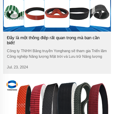
Đây là một thông điệp rất quan trọng mà bạn cần
biết!
Công ty TNHH Băng truyền Yonghang sẽ tham gia Triển lãm
Công nghiệp Năng lượng Mặt trời và Lưu trữ Năng lượng
Thế giới 2024, sẽ diễn ra từ ngày 8 đến 10 tháng 8 tại Hội
Jul. 23. 2024
trường Triển lãm Canton Fair Quảng Châu, Gian hàng Y116.
Chúng tôi mời tất cả các ngành...