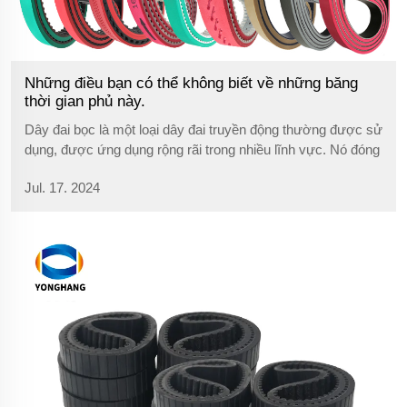
Những điều bạn có thể không biết về những băng
thời gian phủ này.
Dây đai bọc là một loại dây đai truyền động thường được sử
dụng, được ứng dụng rộng rãi trong nhiều lĩnh vực. Nó đóng
vai trò quan trọng trong sản xuất công nghiệp với hiệu suất
Jul. 17. 2024
vượt trội và hiệu quả truyền động đáng tin cậy. Hôm nay,
chúng ta sẽ phổ biến...