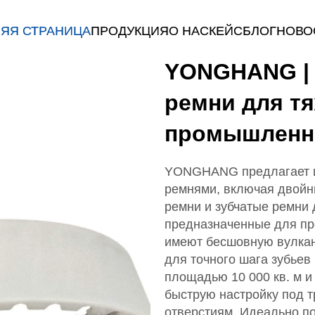
ЯЯ СТРАНИЦА
ПРОДУКЦИЯ
О НАС
КЕЙС
БЛОГ
НОВО
YONGHANG | 
ремни для т
промышленн
YONGHANG предлагает и
ремнями, включая двойн
ремни и зубчатые ремни 
предназначенные для п
имеют бесшовную вулкан
для точного шага зубьев
площадью 10 000 кв. м 
быструю настройку под т
отверстиям. Идеально по