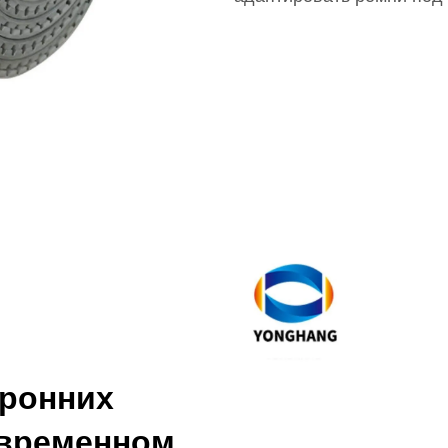
ронних
овременном