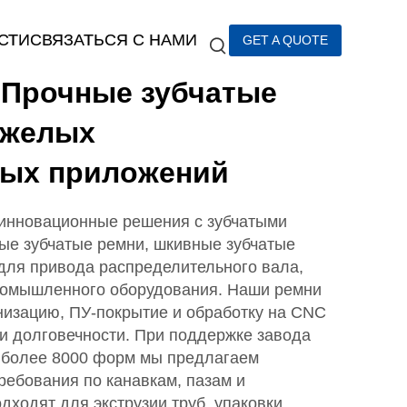
СТИ
СВЯЗАТЬСЯ С НАМИ
GET A QUOTE
Прочные зубчатые
яжелых
ых приложений
нновационные решения с зубчатыми
ые зубчатые ремни, шкивные зубчатые
для привода распределительного вала,
ромышленного оборудования. Наши ремни
изацию, ПУ-покрытие и обработку на CNC
 и долговечности. При поддержке завода
и более 8000 форм мы предлагаем
ребования по канавкам, пазам и
дходят для экструзии труб, упаковки