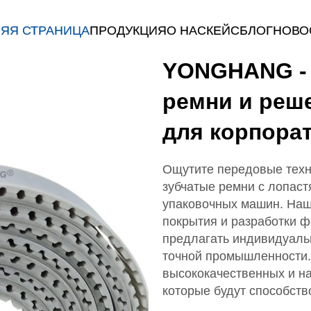
ЯЯ СТРАНИЦА
ПРОДУКЦИЯ
О НАС
КЕЙС
БЛОГ
НОВО
YONGHANG - 
ремни и реш
для корпора
Ощутите передовые тех
зубчатые ремни с лопас
упаковочных машин. Наш 
покрытия и разработки ф
предлагать индивидуаль
точной промышленности.
высококачественных и н
которые будут способств