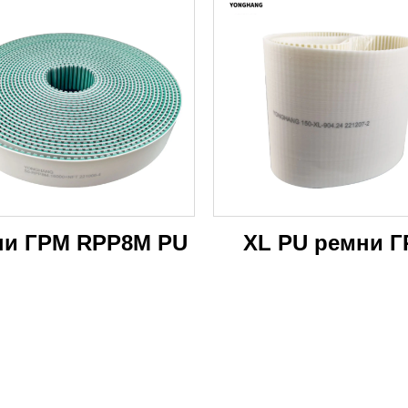
машин
ни ГРМ RPP8M PU
XL PU ремни 