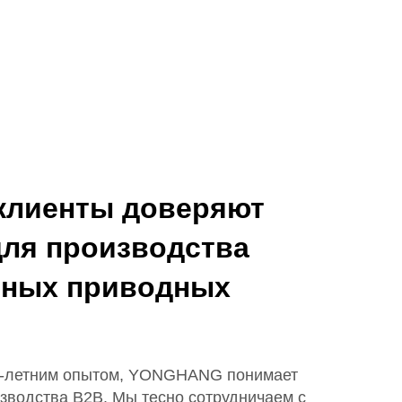
клиенты доверяют
ля производства
ьных приводных
12-летним опытом, YONGHANG понимает
зводства B2B. Мы тесно сотрудничаем с