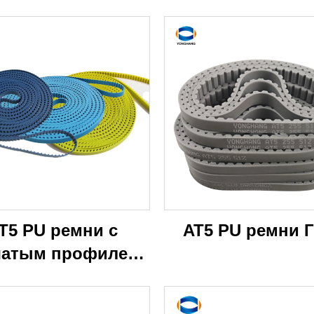
T5 PU ремни с
AT5 PU ремни 
чатым профилем
Ремни для
угловязальных