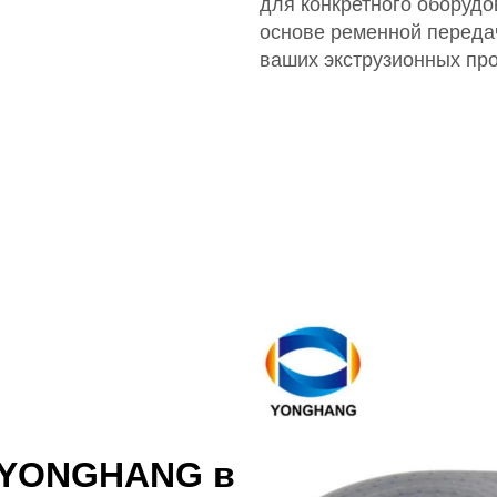
для конкретного оборуд
основе ременной переда
ваших экструзионных про
й YONGHANG в