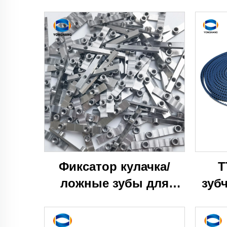
Фиксатор кулачка/
T
ложные зубы для
зуб
ремней привода
кр