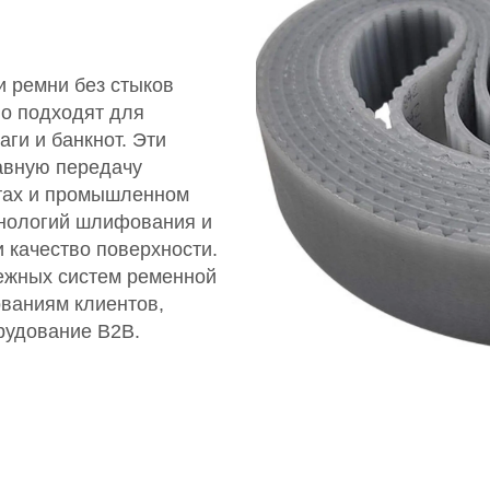
 ремни без стыков
о подходят для
ги и банкнот. Эти
авную передачу
атах и промышленном
нологий шлифования и
 качество поверхности.
ежных систем ременной
ованиям клиентов,
рудование B2B.