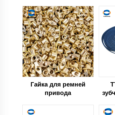
Гайка для ремней
T
привода
зуб
кр