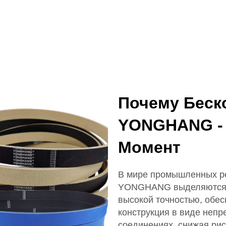
Почему Беск
YONGHANG -
Момент
В мире промышленных р
YONGHANG выделяются ср
высокой точностью, обе
конструкция в виде непр
соединениях, снижая рис