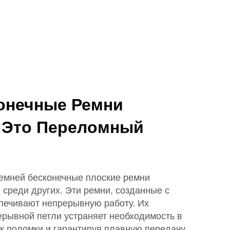
онечные Ремни
 Это Переломный
емней бесконечные плоские ремни
еди других. Эти ремни, созданные с
спечивают непрерывную работу. Их
ерывной петли устраняет необходимость в
к поломки и гарантируя плавную передачу