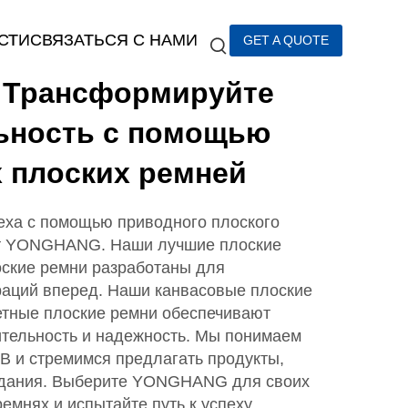
СТИ
СВЯЗАТЬСЯ С НАМИ
GET A QUOTE
 Трансформируйте
ьность с помощью
 плоских ремней
еха с помощью приводного плоского
от YONGHANG. Наши лучшие плоские
оские ремни разработаны для
аций вперед. Наши канвасовые плоские
етные плоские ремни обеспечивают
тельность и надежность. Мы понимаем
B и стремимся предлагать продукты,
дания. Выберите YONGHANG для своих
емнях и испытайте путь к успеху.