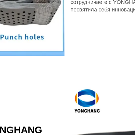
сотрудничаете с YONGHA
посвятила себя инноваци
YONGHANG