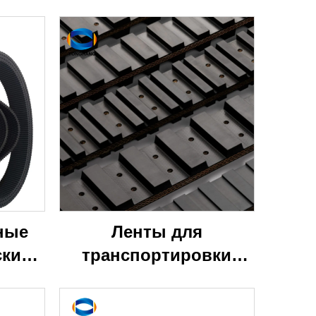
ные
Ленты для
ские
транспортировки
ные
урожая
нты