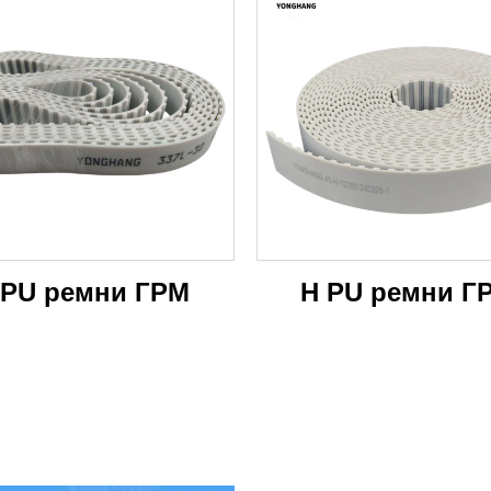
машин
 PU ремни ГРМ
H PU ремни Г