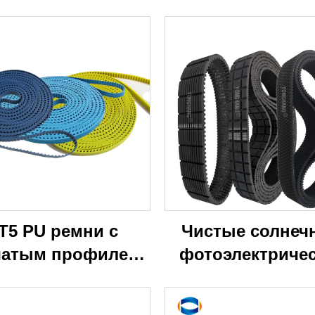
T5 PU ремни с
Чистые солнеч
чатым профилем
фотоэлектриче
Ремни для
роботизирован
угловязальных
гусеничные ле