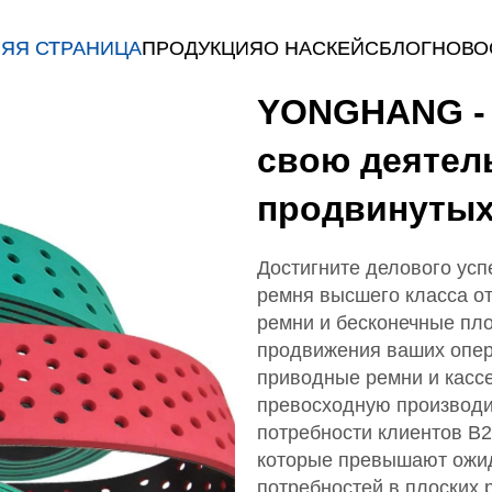
ЯЯ СТРАНИЦА
ПРОДУКЦИЯ
О НАС
КЕЙС
БЛОГ
НОВО
YONGHANG -
свою деятел
продвинутых
Достигните делового усп
ремня высшего класса 
ремни и бесконечные пл
продвижения ваших опер
приводные ремни и касс
превосходную производи
потребности клиентов B2
которые превышают ожи
потребностей в плоских р