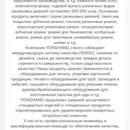
зарубежного производства, и т.д. Имеется более 8000
комплектов форм, годовой выпуск различных видов
резиновых ремней составляет 500 000 штук. Основные
продукты включают серию резиновых ремней, таких как
покрытые зубчатые ремни, плоские резиновые ремни,
транспортные резиновые ремни, полиуретановые
зубчатые ремни, ремни для банкоматов, колбасные
ремни, ремни для принтеров, конвейерные ремни,
шкивы и т.д.
Компания YONGHANG строго соблюдает
международную систему качества IS09001, начиная от
дизайна, сырья до производства, каждая деталь
стремится к совершенству, только ради высокого
качества! Наши продукты широко применяются в
оборудовании для печати, упаковки картонной
продукции, тягового оборудования для труб, проводов и
кабелей, пищевого оборудования для упаковки пленки,
деревообрабатывающего оборудования для
изготовления палочек для еды и т.д.
YONGHANG предлагает широкий ассортимент
стандартных изделий и специальных продуктов,
спроектированных для удовлетворения конкретных
потребностей клиентов.
У нас есть профессиональные инженеры и
квалифицированная команда по обеспечению качества,