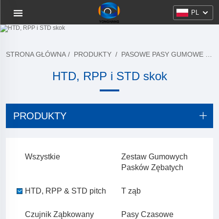
PL
STRONA GŁÓWNA
/
PRODUKTY
/
PASOWE PASY GUMOWE
/
H
HTD, RPP i STD skok
PRODUKTY
Wszystkie
Zestaw Gumowych
Pasków Zębatych
HTD, RPP & STD pitch
T ząb
Czujnik Ząbkowany
Pasy Czasowe