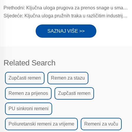
Prethodni:
Ključna uloga prugova za prenos snage u smanjenju potrošnje energije: Inovacije za učinkovitost i održivost
Sljedeće:
Ključna uloga pružnih traka u različitim industrijskim granama
SAZNAJ VIŠE >>
Related Search
Zupčasti remen
Remen za stazu
Remen za prijenos
Zupčasti remen
PU sinkroni remeni
Poliuretanski remeni za vrijeme
Remeni za vuču