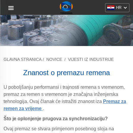
HR
GLAVNA STRANICA
/
NOVICE
/
VIJESTI IZ INDUSTRIJE
Znanost o premazu remena
U poboljšanju performansi i trajnosti remena s vremenom,
premaz za remen s vremenom je značajna inženjerska
tehnologija. Ovaj članak će istražiti znanost iza
Premaz za
remen za vrijeme
.
Što je oplonjenje prugova za synchronizaciju?
Ovaj premaz se stvara primjenom posebnog sloja na