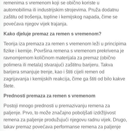
remenima s vremenom koji se obično koriste u
automobilima ili industrijskim strojevima. Pruža dodatnu
zaštitu od trošenja, topline i kemijskog napada, čime se
povećava njegov vijek trajanja.
Kako djeluje premaz za remen s vremenom?
Teorija iza premaza za remen s vremenom leži u principima
fizike i kemije. Površina remena s vremenom prekrivena je
ravnomjernom količinom materijala za premaz (obično
polimera ili metala) stvarajući zaštitnu barijeru. Takva
barijera smanjuje trenje, kao i štiti cijeli remen od
zagrijavanja i kemijskih reakcija, čime ga štiti od bilo kakve
štete.
Prednosti premaza za remen s vremenom
Postoji mnogo prednosti u premazivanju remena za
paljenje. Prvo, to može značajno poboljšati izdržljivost
remena za paljenje produžujući njegovu radnu vijek. Drugo,
takav premaz povećava performanse remena za paljenje