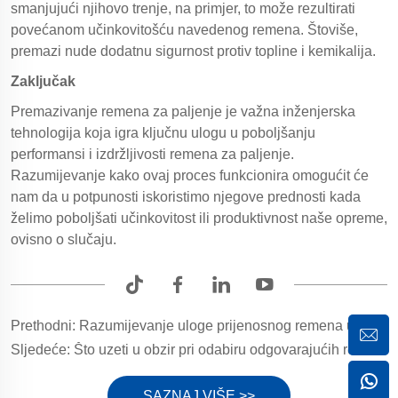
smanjujući njihovo trenje, na primjer, to može rezultirati
povećanom učinkovitošću navedenog remena. Štoviše,
premazi nude dodatnu sigurnost protiv topline i kemikalija.
Zaključak
Premazivanje remena za paljenje je važna inženjerska
tehnologija koja igra ključnu ulogu u poboljšanju
performansi i izdržljivosti remena za paljenje.
Razumijevanje kako ovaj proces funkcionira omogućit će
nam da u potpunosti iskoristimo njegove prednosti kada
želimo poboljšati učinkovitost ili produktivnost naše opreme,
ovisno o slučaju.
Prethodni:
Razumijevanje uloge prijenosnog remena u strojevima
Sljedeće:
Što uzeti u obzir pri odabiru odgovarajućih remena za preklapanje za vašu mašinu
SAZNAJ VIŠE >>