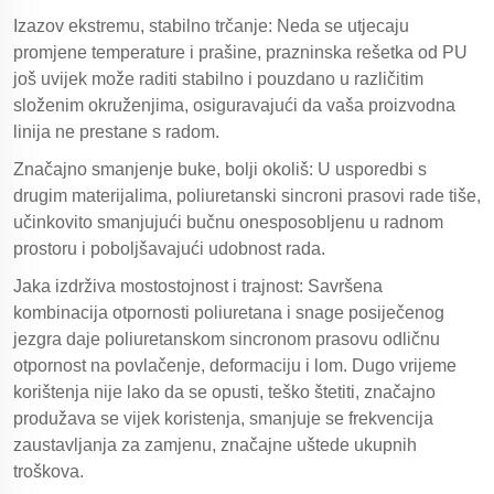
Izazov ekstremu, stabilno trčanje: Neda se utjecaju
promjene temperature i prašine, prazninska rešetka od PU
još uvijek može raditi stabilno i pouzdano u različitim
složenim okruženjima, osiguravajući da vaša proizvodna
linija ne prestane s radom.
Značajno smanjenje buke, bolji okoliš: U usporedbi s
drugim materijalima, poliuretanski sincroni prasovi rade tiše,
učinkovito smanjujući bučnu onesposobljenu u radnom
prostoru i poboljšavajući udobnost rada.
Jaka izdrživa mostostojnost i trajnost: Savršena
kombinacija otpornosti poliuretana i snage posiječenog
jezgra daje poliuretanskom sincronom prasovu odličnu
otpornost na povlačenje, deformaciju i lom. Dugo vrijeme
korištenja nije lako da se opusti, teško štetiti, značajno
produžava se vijek koristenja, smanjuje se frekvencija
zaustavljanja za zamjenu, značajne uštede ukupnih
troškova.