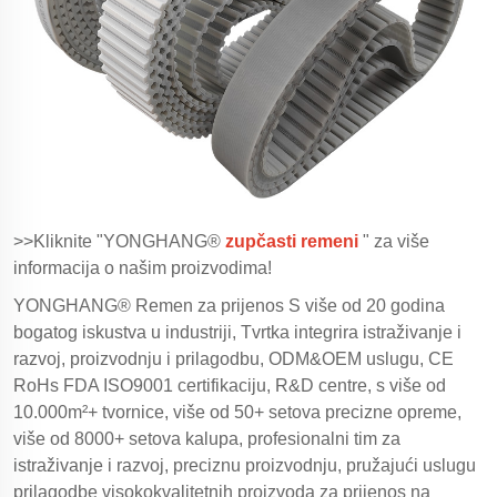
>>Kliknite "YONGHANG®
zupčasti remeni
" za više
informacija o našim proizvodima!
YONGHANG® Remen za prijenos S više od 20 godina
bogatog iskustva u industriji, Tvrtka integrira istraživanje i
razvoj, proizvodnju i prilagodbu, ODM&OEM uslugu, CE
RoHs FDA ISO9001 certifikaciju, R&D centre, s više od
10.000m²+ tvornice, više od 50+ setova precizne opreme,
više od 8000+ setova kalupa, profesionalni tim za
istraživanje i razvoj, preciznu proizvodnju, pružajući uslugu
prilagodbe visokokvalitetnih proizvoda za prijenos na