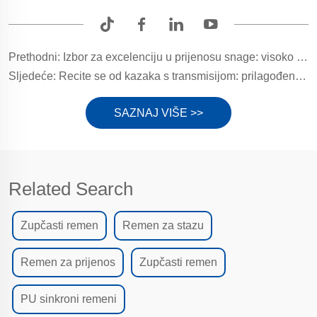
Prethodni:
Izbor za excelenciju u prijenosu snage: visoko performantne poliuretanske pruge s časovnikom (PU pruge s časovnikom)
Sljedeće:
Recite se od kazaka s transmisijom: prilagođeni gumarni šipovi od Yonghang-a, koji uljuju trajnu snagu za učinkovitu radnju
SAZNAJ VIŠE >>
Related Search
Zupčasti remen
Remen za stazu
Remen za prijenos
Zupčasti remen
PU sinkroni remeni