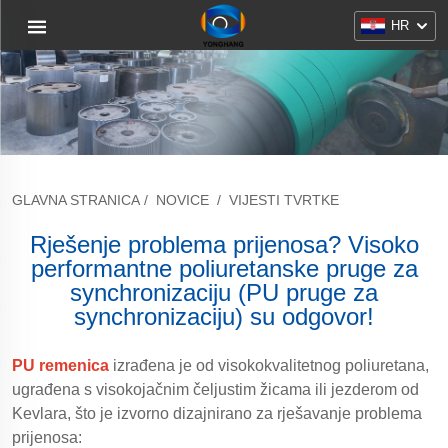
HR
GLAVNA STRANICA
/
NOVICE
/
VIJESTI TVRTKE
Rješenje problema prijenosa? Visoko
performantne poliuretanske pruge za
synchronizaciju (PU pruge za
synchronizaciju) su odgovor!
PU remenica
izrađena je od visokokvalitetnog poliuretana,
ugrađena s visokojačnim čeljustim žicama ili jezderom od
Kevlara, što je izvorno dizajnirano za rješavanje problema
prijenosa: