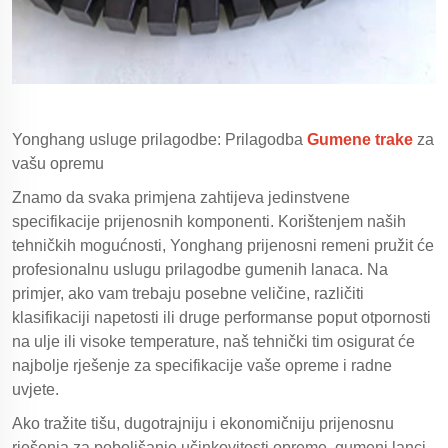
Yonghang usluge prilagodbe: Prilagodba
Gumene trake
za
vašu opremu
Znamo da svaka primjena zahtijeva jedinstvene
specifikacije prijenosnih komponenti. Korištenjem naših
tehničkih mogućnosti, Yonghang prijenosni remeni pružit će
profesionalnu uslugu prilagodbe gumenih lanaca. Na
primjer, ako vam trebaju posebne veličine, različiti
klasifikaciji napetosti ili druge performanse poput otpornosti
na ulje ili visoke temperature, naš tehnički tim osigurat će
najbolje rješenje za specifikacije vaše opreme i radne
uvjete.
Ako tražite tišu, dugotrajniju i ekonomičniju prijenosnu
rješenja za poboljšanje učinkovitosti opreme, gumeni lanci