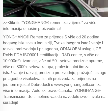
>>Kliknite "YONGHANG® remeni za vrijeme" za više
informacija o našim proizvodima!
YONGHANG® Remen za prijenos S više od 20 godina
bogatog iskustva u industriji, Tvrtka integrira istraživanje i
razvoj, proizvodnju i prilagodbu, ODM&OEM uslugu, CE
RoHs FDA ISO9001 certifikaciju, R&D centre, s više od
10.000m²+ tvornice, više od 50+ setova precizne opreme,
više od 8000+ setova kalupa, profesionalni tim za
istraživanje i razvoj, preciznu proizvodnju, pružajući uslugu
prilagodbe visokokvalitetnih proizvoda za prijenos na
jednom mjestu! Dobrodošli u
www.yonghangbelt.com
za
više informacija! Autorski pravo članaka: YONGHANG®
Transmission Belt, molimo vas da navedete izvor, hvala na
suradnji!