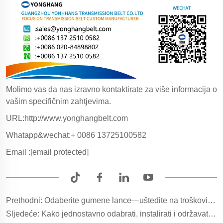
Molimo vas da nas izravno kontaktirate za više informacija o
vašim specifičnim zahtjevima.
URL:http://www.yonghangbelt.com
Whatapp&wechat:+ 0086 13725100582
Email :
[email protected]
Prethodni:
Odaberite gumene lance—uštedite na troškovima i vašem poslovanju!
Sljedeće:
Kako jednostavno odabrati, instalirati i održavati PU klinaste remenje kako biste izbjegli uobičajene probleme?