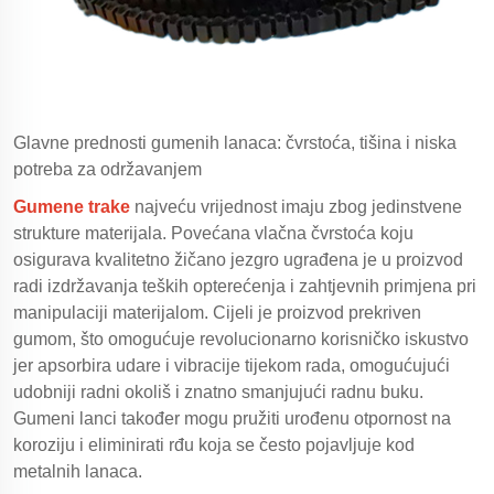
Glavne prednosti gumenih lanaca: čvrstoća, tišina i niska
potreba za održavanjem
Gumene trake
najveću vrijednost imaju zbog jedinstvene
strukture materijala. Povećana vlačna čvrstoća koju
osigurava kvalitetno žičano jezgro ugrađena je u proizvod
radi izdržavanja teških opterećenja i zahtjevnih primjena pri
manipulaciji materijalom. Cijeli je proizvod prekriven
gumom, što omogućuje revolucionarno korisničko iskustvo
jer apsorbira udare i vibracije tijekom rada, omogućujući
udobniji radni okoliš i znatno smanjujući radnu buku.
Gumeni lanci također mogu pružiti urođenu otpornost na
koroziju i eliminirati rđu koja se često pojavljuje kod
metalnih lanaca.