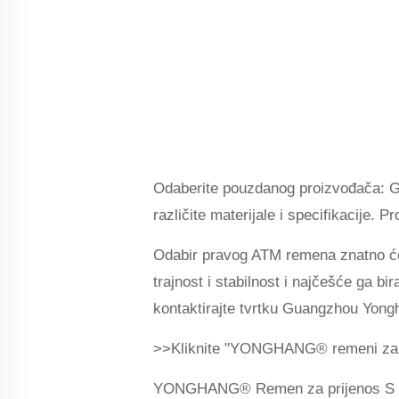
Odaberite pouzdanog proizvođača: G
različite materijale i specifikacije.
Odabir pravog ATM remena znatno će p
trajnost i stabilnost i najčešće ga 
kontaktirajte tvrtku Guangzhou Yong
>>Kliknite "YONGHANG® remeni za vr
YONGHANG® Remen za prijenos S više o