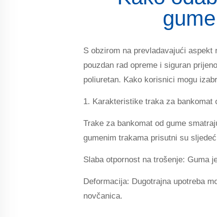
gumen
S obzirom na prevladavajući aspekt r
pouzdan rad opreme i siguran prijeno
poliuretan. Kako korisnici mogu iza
1. Karakteristike traka za bankomat
Trake za bankomat od gume smatraju 
gumenim trakama prisutni su sljedeći
Slaba otpornost na trošenje: Guma je 
Deformacija: Dugotrajna upotreba mož
novčanica.