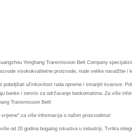
uangzhou Yonghang Transmission Belt Company specijalizir
 Proizvode visokokvalitetne proizvode, nude velike narudžbe i 
oboljšati učinkovitost rada opreme i smanjiti kvarove. Poli
biraju banke i servisi za održavanje bankomatima. Za više in
hang Transmission Belt!
ijeme" za više informacija o našim proizvodima!
d 20 godina bogatog iskustva u industriji, Tvrtka integrir