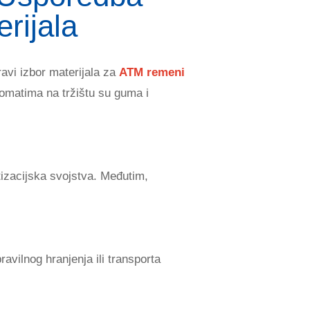
rijala
avi izbor materijala za
ATM remeni
komatima na tržištu su guma i
izacijska svojstva. Međutim,
avilnog hranjenja ili transporta