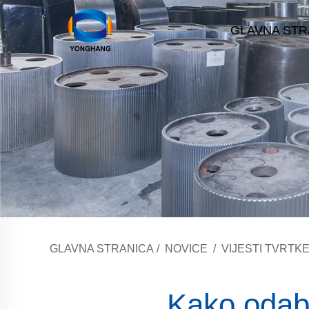
GLAVNA STR
GLAVNA STRANICA
/
NOVICE
/
VIJESTI TVRTK
Kako odab