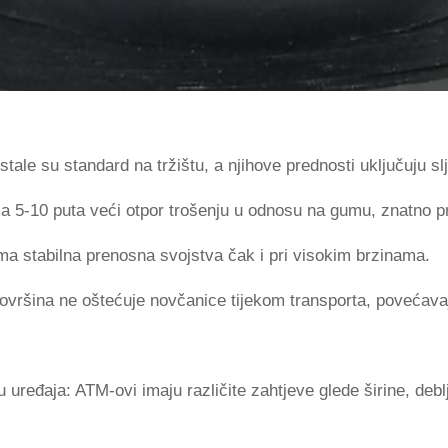
i
ale su standard na tržištu, a njihove prednosti uključuju sl
ma 5-10 puta veći otpor trošenju u odnosu na gumu, znatno pr
Ima stabilna prenosna svojstva čak i pri visokim brzinama.
ovršina ne oštećuje novčanice tijekom transporta, povećavaj
uređaja: ATM-ovi imaju različite zahtjeve glede širine, deblj