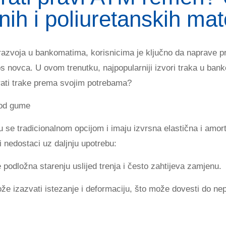
ih i poliuretanskih mate
azvoja u bankomatima, korisnicima je ključno da naprave pr
s novca. U ovom trenutku, najpopularniji izvori traka u ban
brati trake prema svojim potrebama?
 od gume
se tradicionalnom opcijom i imaju izvrsna elastična i amort
 nedostaci uz daljnju upotrebu:
podložna starenju uslijed trenja i često zahtijeva zamjenu.
e izazvati istezanje i deformaciju, što može dovesti do nepr