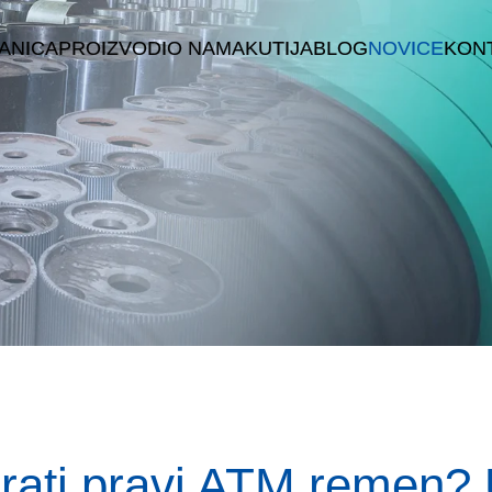
ANICA
PROIZVODI
O NAMA
KUTIJA
BLOG
NOVICE
KONT
E
rati pravi ATM remen?