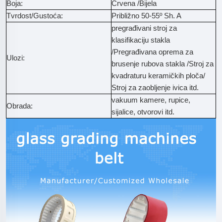
Boja:
Crvena /Bijela
Tvrdost/Gustoća:
Približno 50-55º Sh. A
pregrađivani stroj za
klasifikaciju stakla
/Pregrađivana oprema za
Ulozi:
brusenje rubova stakla /Stroj za
kvadraturu keramičkih ploča/
Stroj za zaobljenje ivica itd.
vakuum kamere, rupice,
Obrada:
sijalice, otvorovi itd.