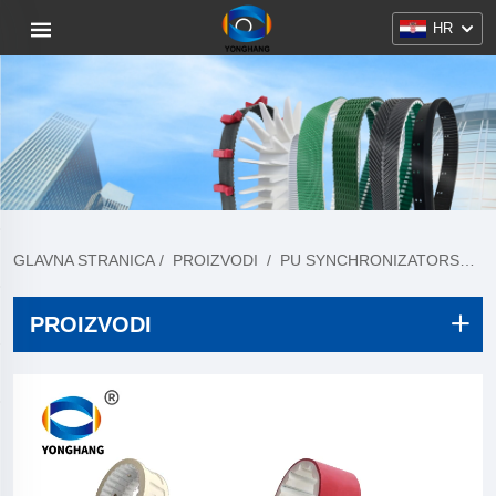
HR
GLAVNA STRANICA
/
PROIZVODI
/
PU SYNCHRONIZATORSKE GUME
PROIZVODI