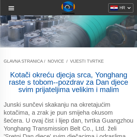
HR
GLAVNA STRANICA
/
NOVICE
/
VIJESTI TVRTKE
Kotači okreću djecja srca, Yonghang
raste s tobom--pozdrav za Dan djece
svim prijateljima velikim i malim
Junski sunčevi skakanju na okretajućim
kotačima, a zrak je pun smijeha okusom
šećera. U ovaj čist i lijep dan, tvrtka Guangzhou
Yonghang Transmission Belt Co., Ltd. želi
'Sretni Dan djece' svim dječacima i odraslima