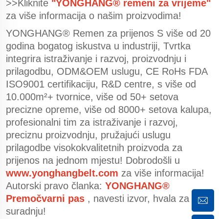
>>Kliknite
"YONGHANG® remeni za vrijeme"
za više informacija o našim proizvodima!
YONGHANG® Remen za prijenos S više od 20
godina bogatog iskustva u industriji, Tvrtka
integrira istraživanje i razvoj, proizvodnju i
prilagodbu, ODM&OEM uslugu, CE RoHs FDA
ISO9001 certifikaciju, R&D centre, s više od
10.000m²+ tvornice, više od 50+ setova
precizne opreme, više od 8000+ setova kalupa,
profesionalni tim za istraživanje i razvoj,
preciznu proizvodnju, pružajući uslugu
prilagodbe visokokvalitetnih proizvoda za
prijenos na jednom mjestu! Dobrodošli u
www.yonghangbelt.com
za više informacija!
Autorski pravo članka:
YONGHANG®
Premočvarni pas
, navesti izvor, hvala za
suradnju!