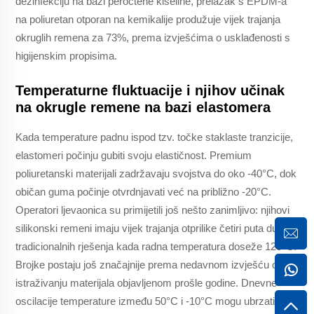
dezinfekciju na bazi peroctene kiseline, prelazak s EPDM-a
na poliuretan otporan na kemikalije produžuje vijek trajanja
okruglih remena za 73%, prema izvješćima o usklađenosti s
higijenskim propisima.
Temperaturne fluktuacije i njihov učinak
na okrugle remene na bazi elastomera
Kada temperature padnu ispod tzv. točke staklaste tranzicije,
elastomeri počinju gubiti svoju elastičnost. Premium
poliuretanski materijali zadržavaju svojstva do oko -40°C, dok
običan guma počinje otvrdnjavati već na približno -20°C.
Operatori ljevaonica su primijetili još nešto zanimljivo: njihovi
silikonski remeni imaju vijek trajanja otprilike četiri puta dulji od
tradicionalnih rješenja kada radna temperatura doseže 120°C.
Brojke postaju još značajnije prema nedavnom izvješću o
istraživanju materijala objavljenom prošle godine. Dnevne
oscilacije temperature između 50°C i -10°C mogu ubrzati