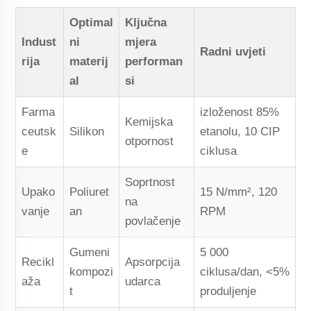
Optimal
Ključna
Indust
ni
mjera
Radni uvjeti
rija
materij
performan
al
si
Farma
izloženost 85%
Kemijska
ceutsk
Silikon
etanolu, 10 CIP
otpornost
e
ciklusa
Soprtnost
Upako
Poliuret
15 N/mm², 120
na
vanje
an
RPM
povlačenje
Gumeni
5 000
Recikl
Apsorpcija
kompozi
ciklusa/dan, <5%
aža
udarca
t
produljenje