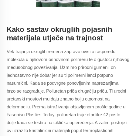
Kako sastav okruglih pojasnih
materijala utječe na trajnost
Vek trajanja okruglih remena zapravo ovisi o rasporedu
molekula u njihovom osnovnom polimeru te o gustoći njihovog
međusobnog povezivanja. Uzmimo prirodni gumeni, on
jednostavno nije dobar jer su ti polimerni lanci potpuno
nasumični. Kada se podvrgne ponovljenim naprezanjima,
brzo se razgrađuje. Poliuretan priča drugačiju priču. Ti uredni
uretanski mostovi mu daju znatno bolju otpornost na
deformaciju. Prema istraživanju objavljenom prošle godine u
časopisu Plastics Today, poliuretan traje otprilike 42 posto
dulje kada se testira na ciklička opterećenja. A zatim postoje i
ovi izrazito kristalinični materijali poput termoplastičnih