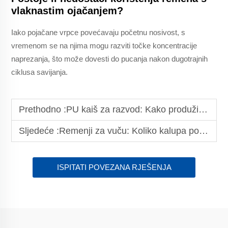
vlaknastim ojačanjem?
Iako pojačane vrpce povećavaju početnu nosivost, s
vremenom se na njima mogu razviti točke koncentracije
naprezanja, što može dovesti do pucanja nakon dugotrajnih
ciklusa savijanja.
Prethodno :
PU kaiš za razvod: Kako produžiti njegov vijek trajanja korištenjem kvalitetnih materijala?
Sljedeće :
Remenji za vuču: Koliko kalupa podržava njihovu prilagodbu?
ISPITATI POVEZANA RJEŠENJA