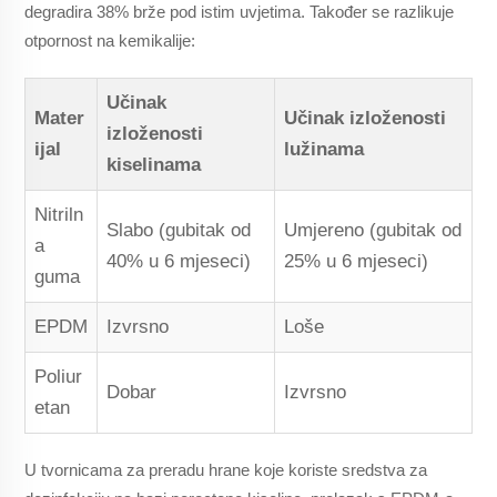
degradira 38% brže pod istim uvjetima. Također se razlikuje
otpornost na kemikalije:
Učinak
Mater
Učinak izloženosti
izloženosti
ijal
lužinama
kiselinama
Nitriln
Slabo (gubitak od
Umjereno (gubitak od
a
40% u 6 mjeseci)
25% u 6 mjeseci)
guma
EPDM
Izvrsno
Loše
Poliur
Dobar
Izvrsno
etan
U tvornicama za preradu hrane koje koriste sredstva za