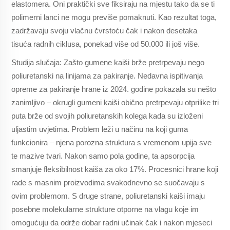
elastomera. Oni praktički sve fiksiraju na mjestu tako da se ti
polimerni lanci ne mogu previše pomaknuti. Kao rezultat toga,
zadržavaju svoju vlačnu čvrstoću čak i nakon desetaka
tisuća radnih ciklusa, ponekad više od 50.000 ili još više.
Studija slučaja: Zašto gumene kaiši brže pretrpevaju nego
poliuretanski na linijama za pakiranje. Nedavna ispitivanja
opreme za pakiranje hrane iz 2024. godine pokazala su nešto
zanimljivo – okrugli gumeni kaiši obično pretrpevaju otprilike tri
puta brže od svojih poliuretanskih kolega kada su izloženi
uljastim uvjetima. Problem leži u načinu na koji guma
funkcionira – njena porozna struktura s vremenom upija sve
te mazive tvari. Nakon samo pola godine, ta apsorpcija
smanjuje fleksibilnost kaiša za oko 17%. Procesnici hrane koji
rade s masnim proizvodima svakodnevno se suočavaju s
ovim problemom. S druge strane, poliuretanski kaiši imaju
posebne molekularne strukture otporne na vlagu koje im
omogućuju da održe dobar radni učinak čak i nakon mjeseci