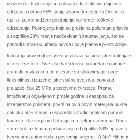
izloženosti. Ispitivanja su pokazala da u sličnim uvjetima
održavaju gotovo 95% svoje izvorne krutosti. To čini veliku
razliku za menadžere postrojenja koji prate troškove
održavanja. Postrojenja koja su prešla na poliuretan prijavila
su otprilike 28% manje neočekivanih zaustavljanja, što se
prevodi u stvarnu uštedu novca i bolje planove proizvodnje.
Industrija proizvodnje sve više prelazi na sintetičke materijale
visoke čvrstoće. Sve više tvrtki koristi poliuretane ojačane
aramidnim vlaknima pomiješane sa silikonima jer nude i
fleksibilnost i izuzetno jake vlačne svojstva, ponekad
prelazeći čak 25 MPa u testovima čvrstoće. Prema
istraživanju objavljenom prošle godine u časopisu za
inženjerstvo polimera, površina ovih novih materijala pukne
čak oko 60% manje u usporedbi s tradicionalnom gumom
kada su izloženi jakim UV uvjetima tijekom vremena. Uočili
smo skok u stopama prihvaćanja od otprilike 34% upravo u
tvornicama automobila u posljednje vrijeme. Zašto? Hibridni