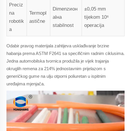
Preciz
Dimenzион
±0,05 mm
na
Termopl
аlнa
tijekom 10⁶
robotik
astične
stabilnost
operacija
a
Odabir pravog materijala zahtijeva usklađivanje brzine
habanja prema ASTM F2641 sa specifičnim radnim ciklusima.
Jedna automobilska tvornica produžila je vijek trajanja
okruglih remena za 214% jednostavnim prijelazom s
generičkog gume na ulju otporni poliuretan u ispitnim
uređajima mjenjača.