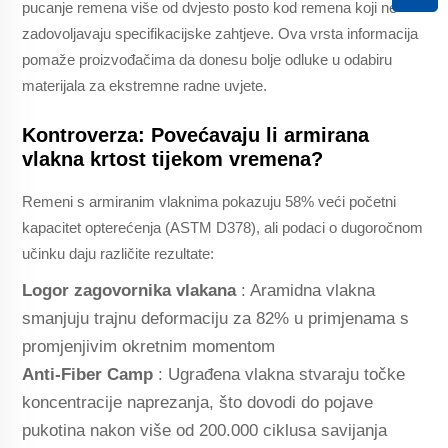
pucanje remena više od dvjesto posto kod remena koji ne
zadovoljavaju specifikacijske zahtjeve. Ova vrsta informacija
pomaže proizvođačima da donesu bolje odluke u odabiru
materijala za ekstremne radne uvjete.
Kontroverza: Povećavaju li armirana
vlakna krtost tijekom vremena?
Remeni s armiranim vlaknima pokazuju 58% veći početni
kapacitet opterećenja (ASTM D378), ali podaci o dugoročnom
učinku daju različite rezultate:
Logor zagovornika vlakana
: Aramidna vlakna
smanjuju trajnu deformaciju za 82% u primjenama s
promjenjivim okretnim momentom
Anti-Fiber Camp
: Ugrađena vlakna stvaraju točke
koncentracije naprezanja, što dovodi do pojave
pukotina nakon više od 200.000 ciklusa savijanja