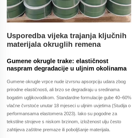
Usporedba vijeka trajanja ključnih
materijala okruglih remena
Gumene okrugle trake: elastičnost
naspram degradacije u uljnim okolinama
Gumene okrugle vrpce nude izvrsnu apsorpciju udara zbog
prirodne elastičnosti, ali brzo se degradiraju u sredinama
bogatim ugljikovodikom. Standardne formulacije gube 40–60%
vlačne čvrstoće unutar 18 mjeseci u uljnim uvjetima (Studija o
performansama elastomera 2023). Iako su pogodne za
tekstilne strojeve s niskom brzinom, izloženost ulju često
zahtijeva zaštitne premaze ili poboljšanje materijala.