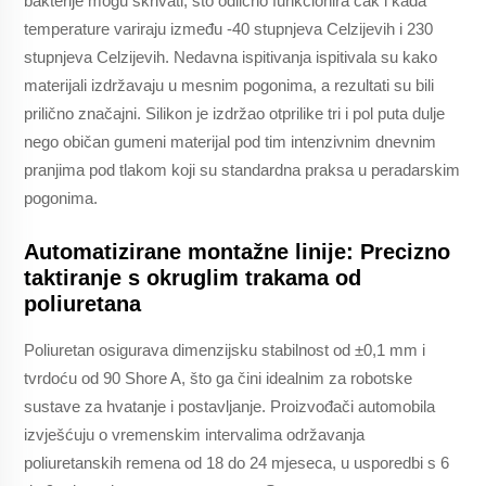
bakterije mogu skrivati, što odlično funkcionira čak i kada
temperature variraju između -40 stupnjeva Celzijevih i 230
stupnjeva Celzijevih. Nedavna ispitivanja ispitivala su kako
materijali izdržavaju u mesnim pogonima, a rezultati su bili
prilično značajni. Silikon je izdržao otprilike tri i pol puta dulje
nego običan gumeni materijal pod tim intenzivnim dnevnim
pranjima pod tlakom koji su standardna praksa u peradarskim
pogonima.
Automatizirane montažne linije: Precizno
taktiranje s okruglim trakama od
poliuretana
Poliuretan osigurava dimenzijsku stabilnost od ±0,1 mm i
tvrdoću od 90 Shore A, što ga čini idealnim za robotske
sustave za hvatanje i postavljanje. Proizvođači automobila
izvješćuju o vremenskim intervalima održavanja
poliuretanskih remena od 18 do 24 mjeseca, u usporedbi s 6