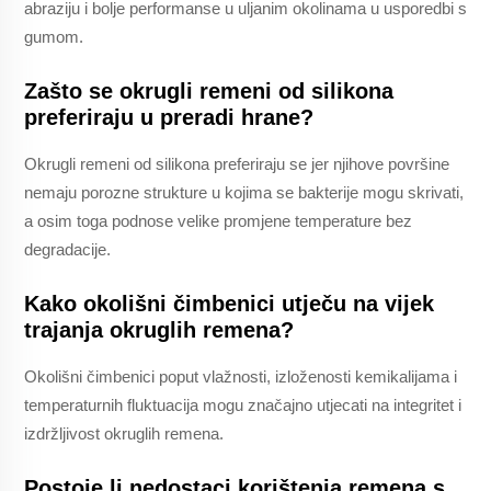
abraziju i bolje performanse u uljanim okolinama u usporedbi s
gumom.
Zašto se okrugli remeni od silikona
preferiraju u preradi hrane?
Okrugli remeni od silikona preferiraju se jer njihove površine
nemaju porozne strukture u kojima se bakterije mogu skrivati,
a osim toga podnose velike promjene temperature bez
degradacije.
Kako okolišni čimbenici utječu na vijek
trajanja okruglih remena?
Okolišni čimbenici poput vlažnosti, izloženosti kemikalijama i
temperaturnih fluktuacija mogu značajno utjecati na integritet i
izdržljivost okruglih remena.
Postoje li nedostaci korištenja remena s