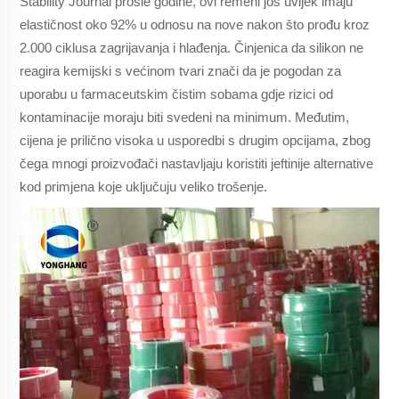
Stability Journal prošle godine, ovi remeni još uvijek imaju
elastičnost oko 92% u odnosu na nove nakon što prođu kroz
2.000 ciklusa zagrijavanja i hlađenja. Činjenica da silikon ne
reagira kemijski s većinom tvari znači da je pogodan za
uporabu u farmaceutskim čistim sobama gdje rizici od
kontaminacije moraju biti svedeni na minimum. Međutim,
cijena je prilično visoka u usporedbi s drugim opcijama, zbog
čega mnogi proizvođači nastavljaju koristiti jeftinije alternative
kod primjena koje uključuju veliko trošenje.