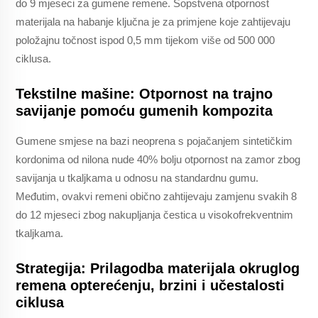
do 9 mjeseci za gumene remene. Sopstvena otpornost
materijala na habanje ključna je za primjene koje zahtijevaju
položajnu točnost ispod 0,5 mm tijekom više od 500 000
ciklusa.
Tekstilne mašine: Otpornost na trajno
savijanje pomoću gumenih kompozita
Gumene smjese na bazi neoprena s pojačanjem sintetičkim
kordonima od nilona nude 40% bolju otpornost na zamor zbog
savijanja u tkaljkama u odnosu na standardnu gumu.
Međutim, ovakvi remeni obično zahtijevaju zamjenu svakih 8
do 12 mjeseci zbog nakupljanja čestica u visokofrekventnim
tkaljkama.
Strategija: Prilagodba materijala okruglog
remena opterećenju, brzini i učestalosti
ciklusa