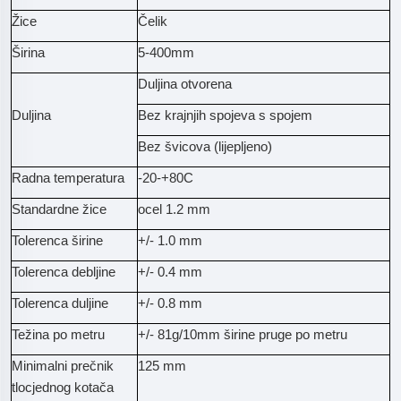
Žice
Čelik
Širina
5-400mm
Duljina otvorena
Duljina
Bez krajnjih spojeva s spojem
Bez švicova (lijepljeno)
Radna temperatura
-20-+80C
Standardne žice
ocel 1.2 mm
Tolerenca širine
+/- 1.0 mm
Tolerenca debljine
+/- 0.4 mm
Tolerenca duljine
+/- 0.8 mm
Težina po metru
+/- 81g/10mm širine pruge po metru
Minimalni prečnik
125 mm
tlocjednog kotača