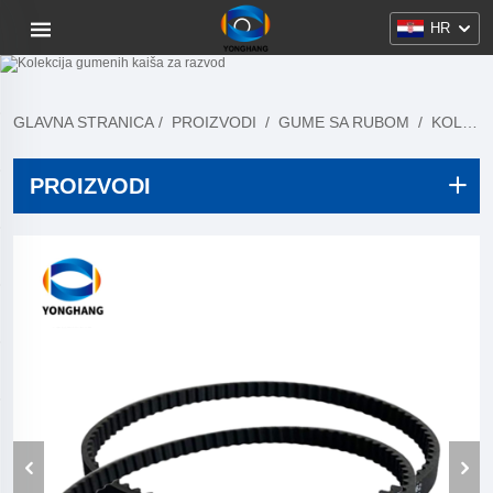
HR
GLAVNA STRANICA
/
PROIZVODI
/
GUME SA RUBOM
/
KOLEKCIJA GUMENIH REMENA ZA DISTRIBUCIJU
PROIZVODI