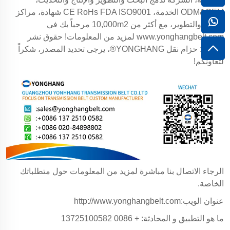
ODM&OEM الخدمة، CE RoHs FDA ISO9001 شهادة، مراكز
البحث والتطوير، مع أكثر من 10,000m2 مرحباً بك في
www.yonghangbelt.com
لمزيد من المعلومات! حقوق نشر
المقال: حزام نقل YONGHANG®، يرجى تحديد المصدر، شكراً
لتعاونكم!
الرجاء الاتصال بنا مباشرة لمزيد من المعلومات حول متطلباتك
الخاصة.
عنوان الويب:http://www.yonghangbelt.com
ما هو التطبيق و المحادثة: + 0086 13725100582