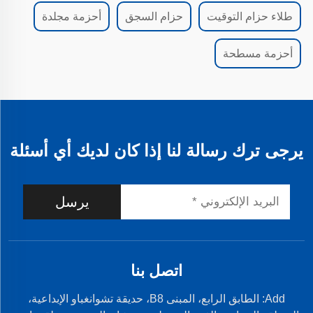
طلاء حزام التوقيت
حزام السجق
أحزمة مجلدة
أحزمة مسطحة
يرجى ترك رسالة لنا إذا كان لديك أي أسئلة
يرسل
اتصل بنا
Add: الطابق الرابع، المبنى B8، حديقة تشوانغباو الإبداعية،